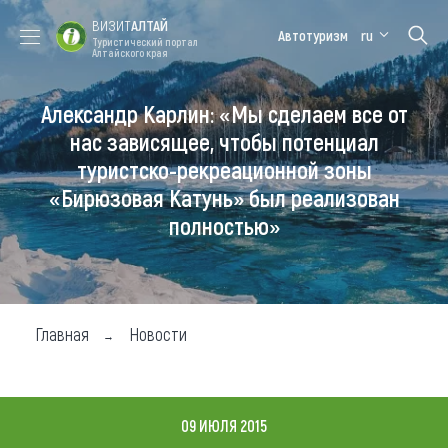
ВИЗИТ
АЛТАЙ
Автотуризм
ru
Туристический портал
Алтайского края
Александр Карлин: «Мы сделаем все от
Форум VISIT
Цветение
Медицинский
Алтайская
ALTAI
маральника
форум
зимовка
нас зависящее, чтобы потенциал
туристско-рекреационной зоны
Туры
«Бирюзовая Катунь» был реализован
Где побывать
полностью»
Чем заняться
Где остановиться
Главная
Новости
Где поесть
Карта
09 ИЮЛЯ 2015
Новости