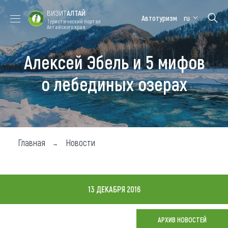
ВИЗИТ
АЛТАЙ
Автотуризм
ru
Туристический портал
Алтайского края
Алексей Эбель и 5 мифов
Форум VISIT
Цветение
Медицинский
Алтайская
ALTAI
маральника
форум
зимовка
о лебединых озерах
Туры
Где побывать
Чем заняться
Главная
Новости
Где остановиться
Где поесть
13 ДЕКАБРЯ 2016
Карта
АРХИВ НОВОСТЕЙ
Новости