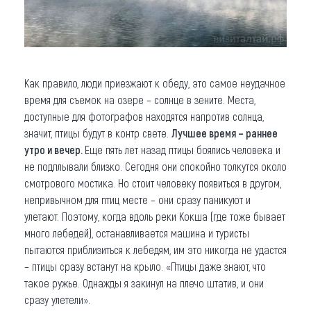
Как правило, люди приезжают к обеду, это самое неудачное
время для съемок на озере – солнце в зените. Места,
доступные для фотографов находятся напротив солнца,
значит, птицы будут в контр свете.
Лучшее время – раннее
утро и вечер.
Еще пять лет назад птицы боялись человека и
не подплывали близко. Сегодня они спокойно толкутся около
смотрового мостика. Но стоит человеку появиться в другом,
непривычном для птиц месте – они сразу паникуют и
улетают. Поэтому, когда вдоль реки Кокша (где тоже бывает
много лебедей), останавливается машина и туристы
пытаются приблизиться к лебедям, им это никогда не удастся
– птицы сразу встанут на крыло. «Птицы даже знают, что
такое ружье. Однажды я закинул на плечо штатив, и они
сразу улетели».