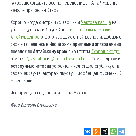
#хорошокогда, что все не перепостишь… Алтайтурцентр
начал – присоединяйтесь!
Хорошо, когда смотришь с вершины
Чертова пальца
на
убегающую вдаль Катунь. Это –
впечатления команды
Алтайтурцентра
о фототуре двухлетней давности. Добавьте
свои – поделитесь в Инстаграме
приятными эпизодами из
поездок по Алтайскому краю
с хэштегом
#хорошокогда
,
отметив
@visitaltai
и
@russia.travel.official
. Самые
яркие и
остроумные истории
устроители челленджа опубликуют в
своем аккаунте, авторам двух лучших обещан фирменный
мерч акции.
Информацию подготовила Елена Михова.
Фото Валерия Степанюка.