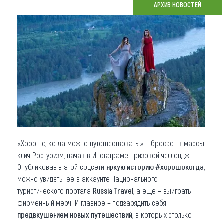
АРХИВ НОВОСТЕЙ
Что привезти (сувениры)
О регионе
Коллекция впечатлений
Другие рубрики
«Хорошо, когда можно путешествовать!» – бросает в массы
клич Ростуризм, начав в Инстаграме призовой челлендж.
Опубликовав в этой соцсети
яркую историю #хорошокогда
,
можно увидеть ее в аккаунте Национального
туристического портала
Russia Travel
, а еще – выиграть
фирменный мерч. И главное – подзарядить себя
предвкушением новых путешествий
, в которых столько