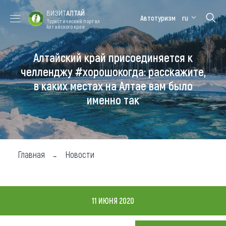
ВИЗИТ
АЛТАЙ
Автотуризм
ru
Туристический портал
Алтайского края
Алтайский край присоединяется к
Форум VISIT
Цветение
Медицинский
Алтайская
ALTAI
маральника
форум
зимовка
челленджу #хорошокогда: расскажите,
в каких местах на Алтае вам было
Туры
именно так
Где побывать
Чем заняться
Где остановиться
Главная
Новости
Где поесть
Карта
11 ИЮНЯ 2020
Новости