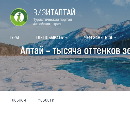
ВИЗИТ
АЛТАЙ
Туристический портал
Алтайского края
Форум VISIT ALTAI
Цвет
ТУРЫ
ГДЕ ПОБЫВАТЬ
ЧЕМ ЗАНЯТЬСЯ
Алтай – тысяча оттенков 
Туры
Где
Объек
Объек
Объек
Главная
Новости
Топ т
Для м