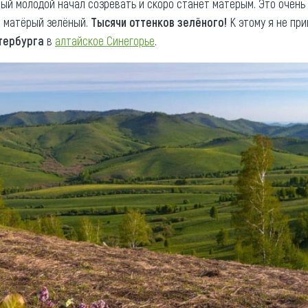
ный молодой начал созревать и скоро станет матёрым. Это очень 
 матёрый зелёный.
Тысячи оттенков зелёного!
К этому я не при
тербурга
в
алтайское Синегорье
.