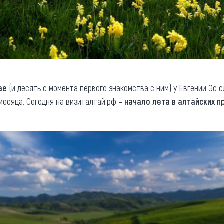
ае
(и десять с момента первого знакомства с ним) у Евгении Эс
месяца. Сегодня на визиталтай.рф –
начало лета в алтайских п