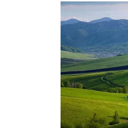
Где поесть
Кар
Нов
Рестораны
Кафе
Что 
Придорожные кафе
Другие рубрики
О нас
Реестр туроператоров
Алтайского края
Реестр туристических
агентств Алтайского края