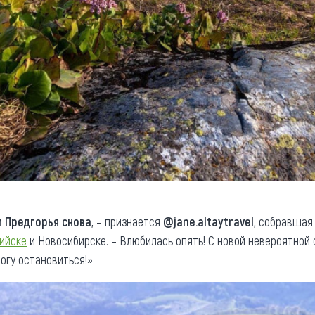
и Предгорья снова
, – признается
@jane.altaytravel
, собравшая
ийске
и Новосибирске. – Влюбилась опять! С новой невероятной 
огу остановиться!»