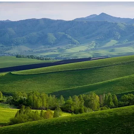
та
О регионе
ости
Общая информация
Как добраться
привезти (сувениры)
Люди, прославившие Ал
Карты и буклеты