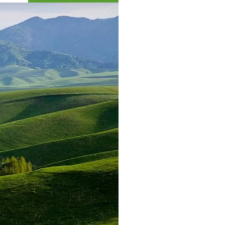
Коллекция впечатлений
Блог путешественника
Видеогалерея
тай
Фотогалерея