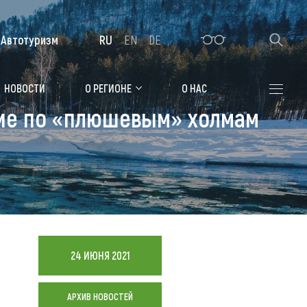
Автотуризм
RU
EN
DE
Алтайская зимовка
НОВОСТИ
О РЕГИОНЕ
О НАС
твие по «плюшевым» холмам
Где остановиться
Санатории
Гостиницы, отели
Коттеджи, базы
Сельские усадьбы
24 ИЮНЯ 2021
Мотели, придорожные отели
АРХИВ НОВОСТЕЙ