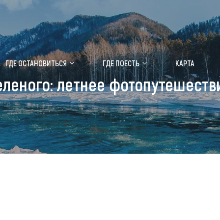
ение маральника
Медицинский форум
ГДЕ ОСТАНОВИТЬСЯ
ГДЕ ПОЕСТЬ
КАРТА
зеленого: летнее фотопутешес
 побывать
Чем заняться
ты природы
Календарь событий
ты истории и культуры
Аудиогид
ты развлечений
Мой маршрут
уристических мест
аломобильных граждан