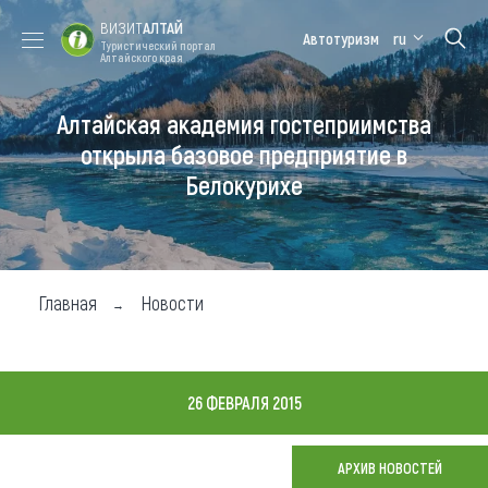
ВИЗИТ
АЛТАЙ
Автотуризм
ru
Туристический портал
Алтайского края
Алтайская академия гостеприимства
Форум VISIT
Цветение
Медицинский
Алтайская
ALTAI
маральника
форум
зимовка
открыла базовое предприятие в
Белокурихе
Туры
Где побывать
Чем заняться
Главная
Новости
Где остановиться
Где поесть
26 ФЕВРАЛЯ 2015
Карта
АРХИВ НОВОСТЕЙ
Новости