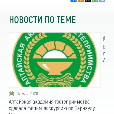
НОВОСТИ ПО ТЕМЕ
2
Барн
площ
Алта
07 мая 2020
Алтайская академия гостеприимства
сделала фильм-экскурсию по Барнаулу.