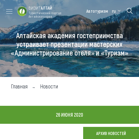
ВИЗИТ
АЛТАЙ
Автотуризм
ru
Туристический портал
Алтайского края
Алтайская академия гостеприимства
Форум VISIT
Цветение
Медицинский
Алтайская
ALTAI
маральника
форум
зимовка
устраивает презентации мастерских
«Администрирование отеля» и «Туризм»
Туры
Где побывать
Чем заняться
Главная
Новости
Где остановиться
Где поесть
26 ИЮНЯ 2020
Карта
АРХИВ НОВОСТЕЙ
Новости