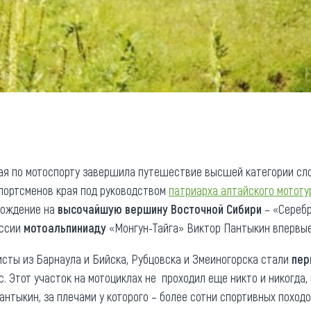
рая по мотоспорту завершила путешествие высшей категории с
портсменов края под руководством
патриарха алтайского мототу
хождение на
высочайшую вершину Восточной Сибири
– «Серебр
оссии
мотоальпиниаду
«Монгун-Тайга» Виктор Пантыкин впервые 
исты из Барнаула и Бийска, Рубцовска и Змеиногорска стали
пер
с. Этот участок на мотоциклах не проходил еще никто и никогда
нтыкин, за плечами у которого – более сотни спортивных походо