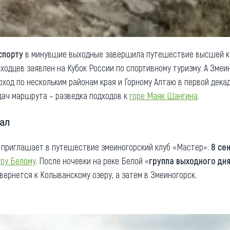
спорту
в минувшие выходные завершила путешествие высшей ка
одцев заявлен на Кубок России по спортивному туризму. А Зме
ход по нескольким районам края и Горному Алтаю в первой дека
адач маршрута – разведка подходов к
горе Маяк Шангина
.
нал
 приглашает в путешествие змеиногорский клуб «Мастер».
8 се
еру Белому
. После ночевки на реке Белой «
группа выходного дн
 вернется к Колыванскому озеру, а затем в Змеиногорск.