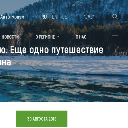
Автотуризм
RU
EN
DE
Алтайская зимовка
НОВОСТИ
О РЕГИОНЕ
О НАС
аю. Еще одно путешествие
Где остановиться
она
Санатории
Гостиницы, отели
Коттеджи, базы
Сельские усадьбы
Мотели, придорожные отели
30 АВГУСТА 2018