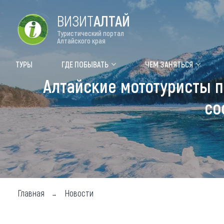
ВИЗИТ
АЛТАЙ
Туристический портал
Алтайского края
Форум VISIT ALTAI
Цвет
ТУРЫ
ГДЕ ПОБЫВАТЬ
ЧЕМ ЗАНЯТЬСЯ
Алтайские мототуристы п
Туры
Где
со
Объек
Объек
Объек
Топ т
Для м
Главная
Новости