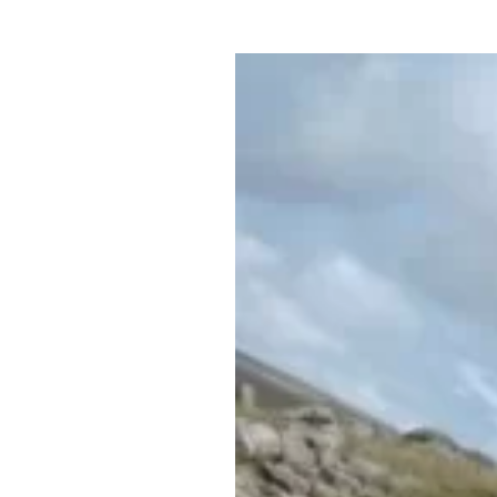
Где поесть
Кар
Нов
Рестораны
Кафе
Что 
Придорожные кафе
Другие рубрики
О нас
Реестр туроператоров
Алтайского края
Реестр туристических
агентств Алтайского края