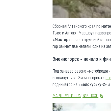
Сборная Алтайского края по
мото
Тыве и Алтаю. Маршрут первопрох
«Мастер»
начнет круговой мотопо
гор займет две недели, одна из з
Змеиногорск – начало и фи
Под занавес сезона «мотобродяг»
выдвинутся из Змеиногорска к
оз
поднимется на «
Белокуриху-2
» и
МАРШРУТ И ГРАФИК ПОХОДА
.