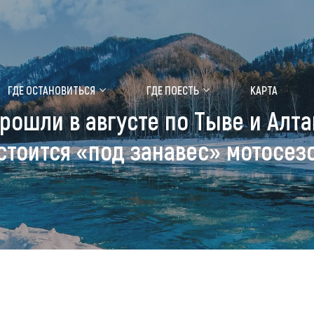
ение маральника
Медицинский форум
ГДЕ ОСТАНОВИТЬСЯ
ГДЕ ПОЕСТЬ
КАРТА
рошли в августе по Тыве и Алт
 побывать
Чем заняться
стоится «под занавес» мотосез
ты природы
Календарь событий
ты истории и культуры
Аудиогид
ты развлечений
Мой маршрут
уристических мест
аломобильных граждан