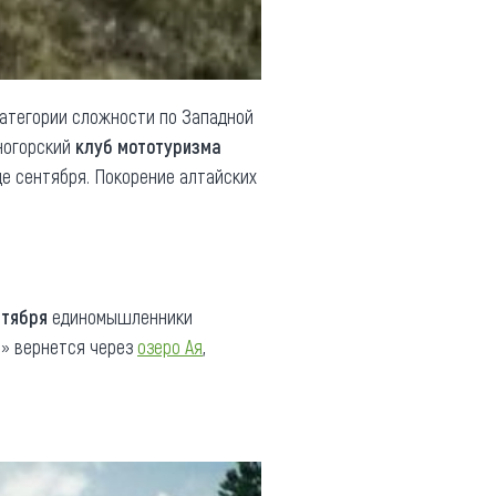
тегории сложности по Западной
иногорский
клуб мототуризма
де сентября. Покорение алтайских
нтября
единомышленники
я
» вернется через
озеро Ая
,