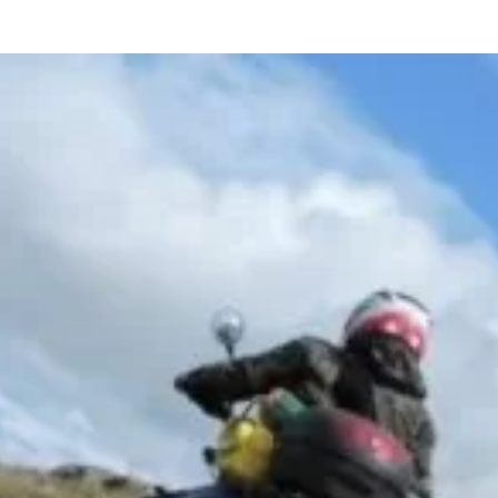
та
О регионе
ости
Общая информация
Как добраться
привезти (сувениры)
Люди, прославившие Ал
Карты и буклеты