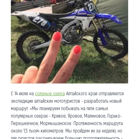
Что привезти (сувениры)
О регионе
Коллекция впечатлений
Другие рубрики
С 14 июля на
соленые озера
Алтайского края отправляется
экспедиция алтайских мототуристов - разработать новый
маршрут. «Мы планируем побывать на пяти самых
популярных озерах - Кривое, Яровое, Малиновое, Горько-
Перешеечное, Мормышанское. Протяженность маршрута
около 1,5 тысяч километров. Мы пройдем их за неделю, но
для туристов рассчитываем большую продолжительность -