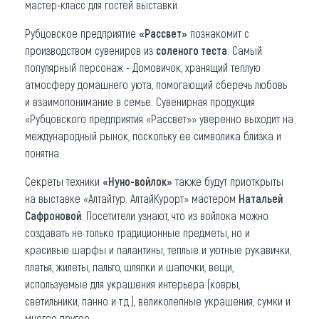
мастер-класс для гостей выставки.
Рубцовское предприятие
«Рассвет»
познакомит с
производством сувениров из
соленого теста
. Самый
популярный персонаж - Домовичок, хранящий теплую
атмосферу домашнего уюта, помогающий сберечь любовь
и взаимопонимание в семье. Сувенирная продукция
«Рубцовского предприятия «Рассвет»» уверенно выходит на
международный рынок, поскольку ее символика близка и
понятна.
Секреты техники
«Нуно-войлок»
также будут приоткрыты
на выставке «Алтайтур. АлтайКурорт» мастером
Натальей
Сафроновой
. Посетители узнают, что из войлока можно
создавать не только традиционные предметы, но и
красивые шарфы и палантины, теплые и уютные рукавички,
платья, жилеты, пальто, шляпки и шапочки, вещи,
используемые для украшения интерьера (ковры,
светильники, панно и т.д.), великолепные украшения, сумки и
многое другое.