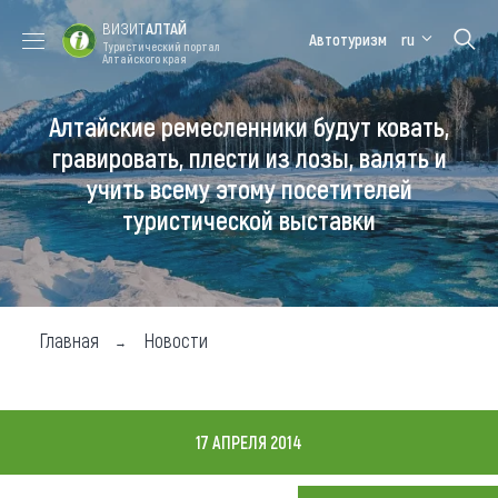
ВИЗИТ
АЛТАЙ
Автотуризм
ru
Туристический портал
Алтайского края
Алтайские ремесленники будут ковать,
Форум VISIT
Цветение
Медицинский
Алтайская
ALTAI
маральника
форум
зимовка
гравировать, плести из лозы, валять и
учить всему этому посетителей
Туры
туристической выставки
Где побывать
Чем заняться
Где остановиться
Главная
Новости
Где поесть
Карта
17 АПРЕЛЯ 2014
Новости