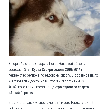
Что привезти (сувениры)
О регионе
Коллекция впечатлений
Другие рубрики
В первой декаде января в Новосибирской области
состоялся
Этап Кубка Сибири сезона 2016/2017
и
первенство региона по ездовому спорту. В соревнованиях
участвовали и достойно выступили спортсмены из
Алтайского края - команда
Центра ездового спорта
«Алтай Спринт»
.
В активе алтайских спортсменов 1 место Нарта-спринт 2
собаки, 2 место Ски-джоринг юниоры, 3 место Ски-джоринг