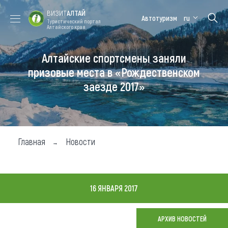
ВИЗИТ
АЛТАЙ
Автотуризм
ru
Туристический портал
Алтайского края
Алтайские спортсмены заняли
Форум VISIT
Цветение
Медицинский
Алтайская
ALTAI
маральника
форум
зимовка
призовые места в «Рождественском
заезде 2017»
Туры
Где побывать
Чем заняться
Главная
Новости
Где остановиться
Где поесть
16 ЯНВАРЯ 2017
Карта
АРХИВ НОВОСТЕЙ
Новости