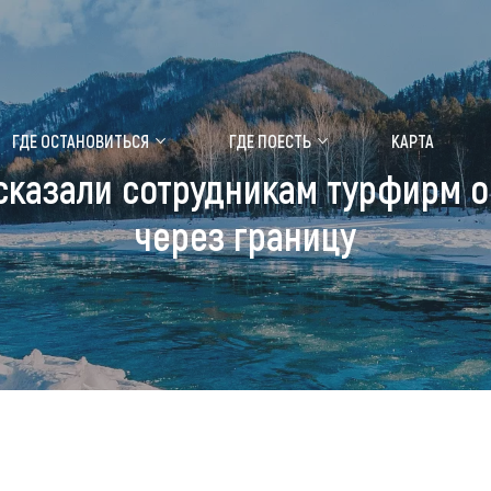
ение маральника
Медицинский форум
ГДЕ ОСТАНОВИТЬСЯ
ГДЕ ПОЕСТЬ
КАРТА
казали сотрудникам турфирм о
 побывать
Чем заняться
через границу
ты природы
Календарь событий
ты истории и культуры
Аудиогид
ты развлечений
Мой маршрут
уристических мест
аломобильных граждан