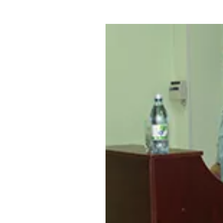
Где поесть
Кар
Нов
Рестораны
Кафе
Что 
Придорожные кафе
Другие рубрики
О нас
Реестр туроператоров
Алтайского края
Реестр туристических
агентств Алтайского края