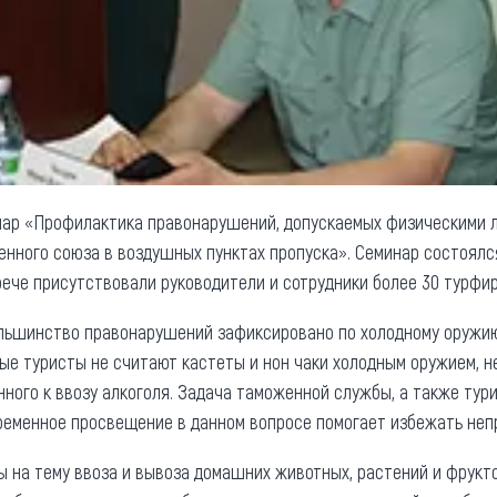
нар «Профилактика правонарушений, допускаемых физическими 
нного союза в воздушных пунктах пропуска». Семинар состоялс
рече присутствовали руководители и сотрудники более 30 турфир
льшинство правонарушений зафиксировано по холодному оружию 
орые туристы не считают кастеты и нон чаки холодным оружием, 
ного к ввозу алкоголя. Задача таможенной службы, а также тур
ременное просвещение в данном вопросе помогает избежать неп
 на тему ввоза и вывоза домашних животных, растений и фруктов