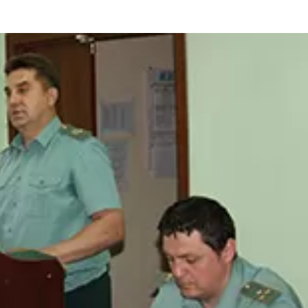
та
О регионе
ости
Общая информация
Как добраться
привезти (сувениры)
Люди, прославившие Ал
Карты и буклеты