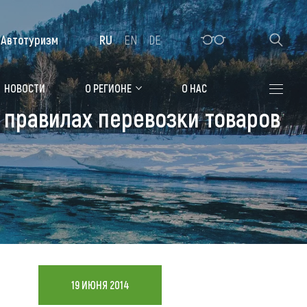
Автотуризм
RU
EN
DE
Алтайская зимовка
НОВОСТИ
О РЕГИОНЕ
О НАС
 правилах перевозки товаров
Где остановиться
Санатории
Гостиницы, отели
Коттеджи, базы
Сельские усадьбы
Мотели, придорожные отели
19 ИЮНЯ 2014