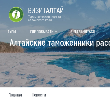
ВИЗИТ
АЛТАЙ
Туристический портал
Алтайского края
Форум VISIT ALTAI
Цвет
ТУРЫ
ГДЕ ПОБЫВАТЬ
ЧЕМ ЗАНЯТЬСЯ
Алтайские таможенники расс
Туры
Где
Объек
Объек
Объек
Топ т
Для м
Главная
Новости