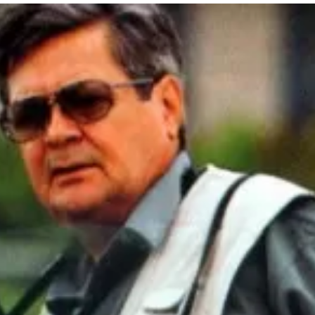
та
О регионе
ости
Общая информация
Как добраться
привезти (сувениры)
Люди, прославившие Ал
Карты и буклеты