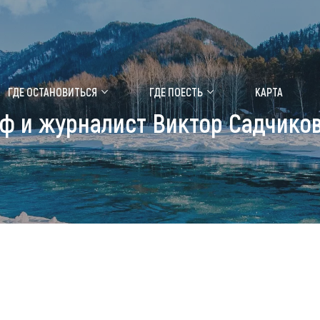
ение маральника
Медицинский форум
ГДЕ ОСТАНОВИТЬСЯ
ГДЕ ПОЕСТЬ
КАРТА
ф и журналист Виктор Садчико
 побывать
Чем заняться
ты природы
Календарь событий
ты истории и культуры
Аудиогид
ты развлечений
Мой маршрут
уристических мест
аломобильных граждан