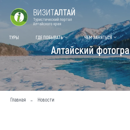
ВИЗИТ
АЛТАЙ
Туристический портал
Алтайского края
Форум VISIT ALTAI
Цвет
ТУРЫ
ГДЕ ПОБЫВАТЬ
ЧЕМ ЗАНЯТЬСЯ
Алтайский фотогра
Туры
Где
Объек
Объек
Объек
Главная
Новости
Топ т
Для м