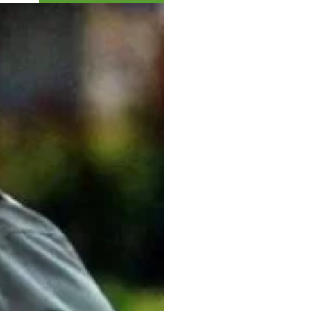
Коллекция впечатлений
Блог путешественника
Видеогалерея
тай
Фотогалерея