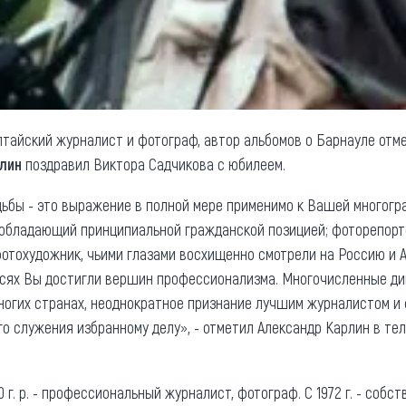
алтайский журналист и фотограф, автор альбомов о Барнауле отм
рлин
поздравил Виктора Садчикова с юбилеем.
ьбы - это выражение в полной мере применимо к Вашей многогра
бладающий принципиальной гражданской позицией; фоторепортер
фотохудожник, чьими глазами восхищенно смотрели на Россию и 
тасях Вы достигли вершин профессионализма. Многочисленные д
ногих странах, неоднократное признание лучшим журналистом и
го служения избранному делу», - отметил Александр Карлин в те
 г. р. - профессиональный журналист, фотограф. С 1972 г. - соб