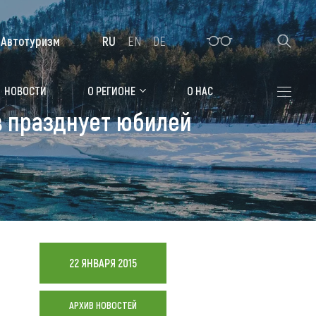
Автотуризм
RU
EN
DE
Алтайская зимовка
НОВОСТИ
О РЕГИОНЕ
О НАС
в празднует юбилей
Где остановиться
Санатории
Гостиницы, отели
Коттеджи, базы
Сельские усадьбы
22 ЯНВАРЯ 2015
Мотели, придорожные отели
АРХИВ НОВОСТЕЙ