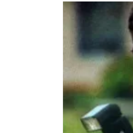
Где поесть
Кар
Нов
Рестораны
Кафе
Что 
Придорожные кафе
Другие рубрики
О нас
Реестр туроператоров
Алтайского края
Реестр туристических
агентств Алтайского края