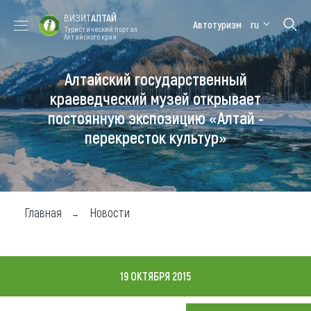
ВИЗИТ
АЛТАЙ
Автотуризм
ru
Туристический портал
Алтайского края
Алтайский государственный
Форум VISIT
Цветение
Медицинский
Алтайская
ALTAI
маральника
форум
зимовка
краеведческий музей открывает
постоянную экспозицию «Алтай -
Туры
перекресток культур»
Где побывать
Чем заняться
Где остановиться
Главная
Новости
Где поесть
Карта
19 ОКТЯБРЯ 2015
Новости