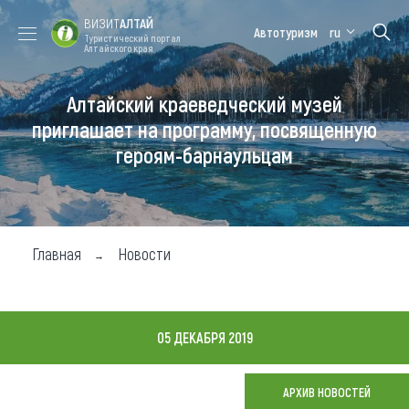
ВИЗИТ
АЛТАЙ
Автотуризм
ru
Туристический портал
Алтайского края
Алтайский краеведческий музей
Форум VISIT
Цветение
Медицинский
Алтайская
ALTAI
маральника
форум
зимовка
приглашает на программу, посвященную
героям-барнаульцам
Туры
Где побывать
Чем заняться
Главная
Новости
Где остановиться
Где поесть
05 ДЕКАБРЯ 2019
Карта
АРХИВ НОВОСТЕЙ
Новости