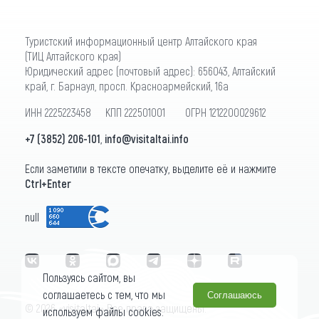
Туристский информационный центр Алтайского края
(ТИЦ Алтайского края)
Юридический адрес (почтовый адрес): 656043, Алтайский
край, г. Барнаул, просп. Красноармейский, 16а
ИНН 2225223458 КПП 222501001 ОГРН 1212200029612
+7 (3852) 206-101
,
info@visitaltai.info
Если заметили в тексте опечатку, выделите её и нажмите
Ctrl+Enter
null
Пользуясь сайтом, вы
соглашаетесь с тем, что мы
Соглашаюсь
© 2026 «visitaltai» Все права защищены.
используем файлы cookies.