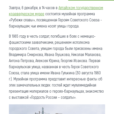
Завтра, 6 декабря, в 14 часов в
Алтайском государственном
Что привезти (сувениры)
краеведческом музее
состоится музейная программа
О регионе
«Рубежи славы», посвященная Героям Советского Союза -
барнаульцам, чьи имена носят улицы города.
Коллекция впечатлений
В 1965 году в честь солдат, погибших в боях с немецко-
Другие рубрики
фашистскими захватчиками, решением исполкома
городского Совета, улицам города были присвоены имена:
Владимира Смирнова, Ивана Глушкова, Николая Малахова,
Антона Петрова, Алексея Юрина, Георгия Исакова. Первая
барнаульская улица, названная в честь Героя Советского
Союза, стала улица имени Ивана Гулькина (30 августа 1960
г.). Музейная программа представит интересные факты об
этих замечательных людях: гостей ждет мультимедийная
презентация материалов о героях-барнаульцах, знакомство
с выставкой «Гордость России – солдаты».