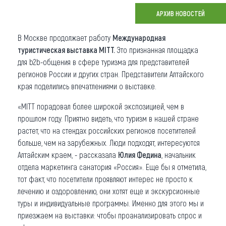
АРХИВ НОВОСТЕЙ
Что привезти (сувениры)
В Москве продолжает работу
Международная
О регионе
туристическая выставка MITT.
Это признанная площадка
Коллекция впечатлений
для b2b-общения в сфере туризма для представителей
регионов России и других стран. Представители Алтайского
Другие рубрики
края поделились впечатлениями о выставке.
«MITT порадовал более широкой экспозицией, чем в
прошлом году. Приятно видеть, что туризм в нашей стране
растет, что на стендах российских регионов посетителей
больше, чем на зарубежных. Люди подходят, интересуются
Алтайским краем, - рассказала
Юлия Федина
, начальник
отдела маркетинга санатория «Россия». Еще бы я отметила,
тот факт, что посетители проявляют интерес не просто к
лечению и оздоровлению, они хотят еще и экскурсионные
туры и индивидуальные программы. Именно для этого мы и
приезжаем на выставки: чтобы проанализировать спрос и