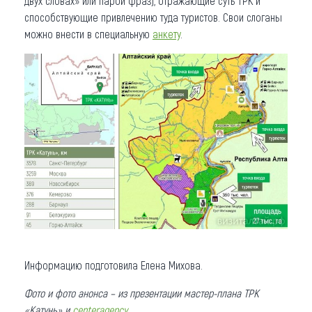
двух словах» или парой фраз), отражающие суть ТРК и
способствующие привлечению туда туристов. Свои слоганы
можно внести в специальную
анкету
.
Информацию подготовила Елена Михова.
Фото и фото анонса – из презентации мастер-плана ТРК
«Катунь» и
centeragency
.