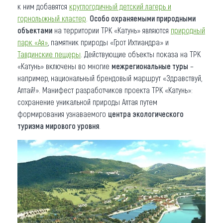
к ним добавятся
круглогодичный детский лагерь и
горнолыжный кластер
.
Особо охраняемыми природными
объектами
на территории ТРК «Катунь» являются
природный
парк «Ая»
, памятник природы «Грот Ихтиандра» и
Тавдинские пещеры
. Действующие объекты показа на ТРК
«Катунь» включены во многие
межрегиональные туры
–
например, национальный брендовый маршрут «Здравствуй,
Алтай!». Манифест разработчиков проекта ТРК «Катунь»:
сохранение уникальной природы Алтая путем
формирования узнаваемого
центра экологического
туризма мирового уровня
.