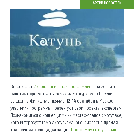
АРХИВ НОВОСТЕЙ
Что привезти (сувениры)
О регионе
Коллекция впечатлений
Другие рубрики
Второй этап
Акселерационной программы
по созданию
пилотных проектов
для развития экотуризма в России
вышел на финишную прямую.
12-14 сентября
в Москве
участники программы презентуют свои проекты экспертам.
Познакомиться с концепциями их мастер-планов смогут все,
кого интересует тема экотуризма: анонсирована
прямая
трансляция с площадки защит
.
Программу выступлений