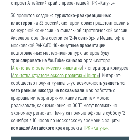
откроет Алтайский край с презентацией ТРК «Катунь».
36 проектов создания
туристско-реакреационных
кластеров
на 32 российских территориях предстоит оценить
конкурсной комиссии на финальной стратегической сессии
Акселератора. Она состоится 12-14 сентября в Медиалофте
московской РАНХиГС.
10-минутные презентации
подготовленных мастер-планов туркластеров будут
транслировать на YouTube-каналах
организатора
(
Агентства стратегических инициатив
) и оператора конкурса
(
Агентства стратегического развития «Центр»
). Интернет-
сообщество получит «уникальную возможность
увидеть то,
чего раньше никогда не показывали
: как работать с
природными территориями, какие идеи там можно
реализовать, как изменения на ООПТ могут повлиять на
экономику региона». Начнутся прямые эфиры в субботу 12
сентября в 10 часов по московскому времени с защиты
командой Алтайского края
проекта
ТРК «Катунь»
.