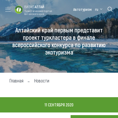
ВИЗИТ
АЛТАЙ
Автотуризм
ru
Туристический портал
Алтайского края
Алтайский край первым представит
Форум VISIT
Цветение
Медицинский
Алтайская
ALTAI
маральника
форум
зимовка
проект туркластера в финале
всероссийского конкурса по развитию
Туры
экотуризма
Где побывать
Чем заняться
Где остановиться
Главная
Новости
Где поесть
Карта
11 СЕНТЯБРЯ 2020
Новости