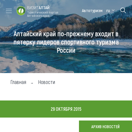
ВИЗИТ
АЛТАЙ
Автотуризм
ru
Туристический портал
Алтайского края
Алтайский край по-прежнему входит в
Форум VISIT
Цветение
Медицинский
Алтайская
ALTAI
маральника
форум
зимовка
пятерку лидеров спортивного туризма
России
Туры
Где побывать
Чем заняться
Главная
Новости
Где остановиться
Где поесть
29 ОКТЯБРЯ 2015
Карта
АРХИВ НОВОСТЕЙ
Новости