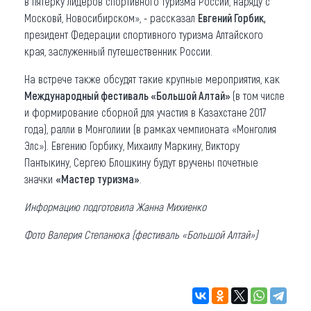
в пятерку лидеров спортивного туризма России, наряду с
Московй, Новосибирском», - рассказал
Евгений Горбик,
президент Федерации спортивного туризма Алтайского
края, заслуженный путешественник России.
На встрече также обсудят такие крупные мероприятия, как
Международный фестиваль «Большой Алтай»
(в том числе
и формирование сборной для участия в Казахстане 2017
года), ралли в Монголиии (в рамках чемпионата «Монголия
Элс»). Евгению Горбику, Михаилу Маркину, Виктору
Пантыкину, Сергею Блошкину будут вручены почетные
значки
«Мастер туризма»
.
Информацию подготовила Жанна Михиенко
Фото Валерия Степанюка (фестиваль «Большой Алтай»)