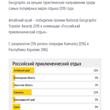
Geographic за лучшие туристические направления среди
Что привезти (сувениры)
самых популярных видов отдыха 2016 года.
О регионе
Алтайский край – победитель премии National Geographic
Traveler Awards 2016 в номинации «Российский
Коллекция впечатлений
приключенческий отдых».
Другие рубрики
С результатом 25% регион опередил Камчатку (22%) и
Республику Карелию (14%).