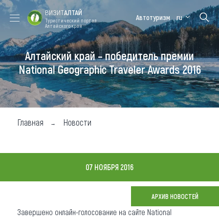
ВИЗИТ
АЛТАЙ
Автотуризм
ru
Туристический портал
Алтайского края
Алтайский край – победитель премии
Форум VISIT
Цветение
Медицинский
Алтайская
ALTAI
маральника
форум
зимовка
National Geographic Traveler Awards 2016
Туры
Где побывать
Главная
Новости
Чем заняться
Где остановиться
07 НОЯБРЯ 2016
Где поесть
Карта
АРХИВ НОВОСТЕЙ
Завершено онлайн-голосование на сайте National
Новости