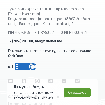
Туристский информационный центр Алтайского края
(ТИЦ Алтайского края)
Юридический адрес (почтовый адрес): 656043, Алтайский
край, г. Барнаул, просп. Красноармейский, 16а
ИНН 2225223458 КПП 222501001 ОГРН 1212200029612
+7 (3852) 206-101
,
info@visitaltai.info
Если заметили в тексте опечатку, выделите её и нажмите
Ctrl+Enter
null
Пользуясь сайтом, вы
соглашаетесь с тем, что мы
Соглашаюсь
© 2026 «visitaltai» Все права защищены.
используем файлы cookies.
Политика конфиденциальности