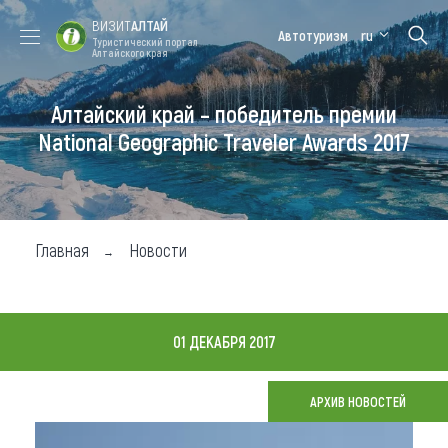
ВИЗИТ
АЛТАЙ
Автотуризм
ru
Туристический портал
Алтайского края
Алтайский край – победитель премии
Форум VISIT
Цветение
Медицинский
Алтайская
ALTAI
маральника
форум
зимовка
National Geographic Traveler Awards 2017
Туры
Где побывать
Главная
Новости
Чем заняться
Где остановиться
01 ДЕКАБРЯ 2017
Где поесть
Карта
АРХИВ НОВОСТЕЙ
Новости