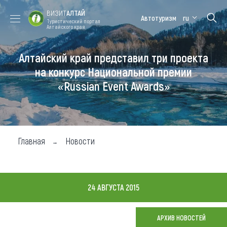
ВИЗИТ
АЛТАЙ
Автотуризм
ru
Туристический портал
Алтайского края
Алтайский край представил три проекта
Форум VISIT
Цветение
Медицинский
Алтайская
ALTAI
маральника
форум
зимовка
на конкурс Национальной премии
«Russian Event Awards»
Туры
Где побывать
Чем заняться
Главная
Новости
Где остановиться
Где поесть
24 АВГУСТА 2015
Карта
АРХИВ НОВОСТЕЙ
Новости