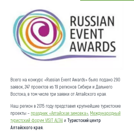
Что привезти (сувениры)
О регионе
Коллекция впечатлений
Другие рубрики
Всего на конкурс «Russian Event Awards» было подано 290
заявок, 247 проектов из 19 регионов Сибири и Дальнего
Востока, в том числе три заявки от Алтайского края.
Наш регион в 2015 году представил крупнейшие туристские
проекты –
праздник «Алтайская зимовка»
,
Международный
туристский форум VISIT ALTAI
и
Туристский центр
Алтайского края.