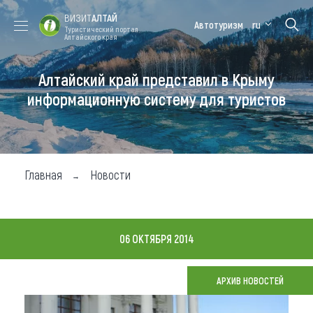
ВИЗИТ
АЛТАЙ
Автотуризм
ru
Туристический портал
Алтайского края
Алтайский край представил в Крыму
Форум VISIT
Цветение
Медицинский
Алтайская
ALTAI
маральника
форум
зимовка
информационную систему для туристов
Туры
Где побывать
Главная
Новости
Чем заняться
Где остановиться
06 ОКТЯБРЯ 2014
Где поесть
Карта
АРХИВ НОВОСТЕЙ
Новости