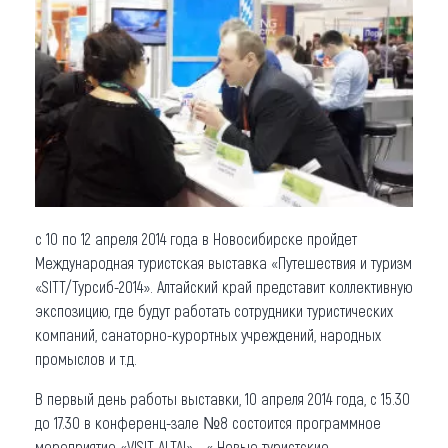
Что привезти (сувениры)
О регионе
Коллекция впечатлений
Другие рубрики
с 10 по 12 апреля 2014 года в Новосибирске пройдет
Международная туристская выставка «Путешествия и туризм
«SITT/Турсиб-2014». Алтайский край представит коллективную
экспозицию, где будут работать сотрудники туристических
компаний, санаторно-курортных учреждений, народных
промыслов и т.д.
В первый день работы выставки, 10 апреля 2014 года, с 15.30
до 17.30 в конференц-зале №8 состоится программное
мероприятие «VISIT ALTAI» - « Новые туристские