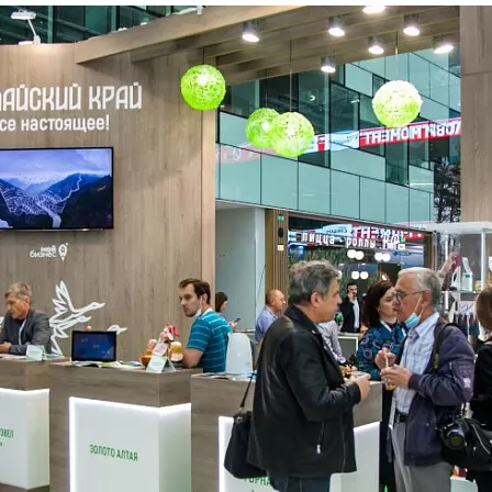
та
О регионе
ости
Общая информация
Как добраться
привезти (сувениры)
Люди, прославившие Ал
Карты и буклеты