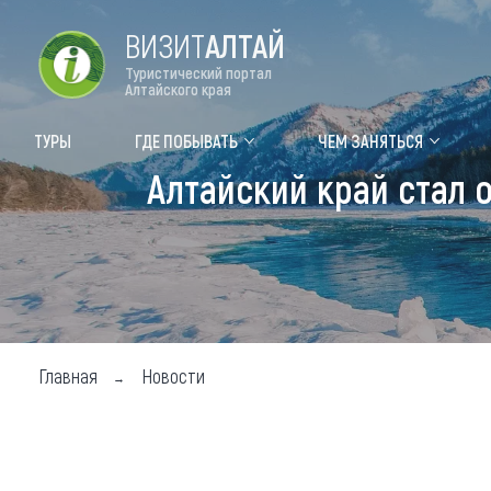
ВИЗИТ
АЛТАЙ
Туристический портал
Алтайского края
Форум VISIT ALTAI
Цвет
ТУРЫ
ГДЕ ПОБЫВАТЬ
ЧЕМ ЗАНЯТЬСЯ
Алтайский край стал 
Туры
Где
Объек
Объек
Объек
Главная
Новости
Топ т
Для м