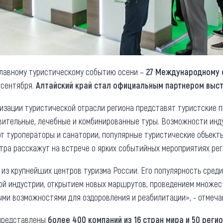
главному туристическому событию осени –
27 Международному
9 сентября.
Алтайский край стал официальным партнером выст
изации туристической отрасли региона представят туристские пр
вительные, лечебные и комбинированные туры. Возможности инд
т туроператоры и санатории, популярные туристические объект
тра расскажут на встрече о ярких событийных мероприятиях рег
 из крупнейших центров туризма России. Его популярность сред
ой индустрии, открытием новых маршрутов, проведением множе
ными возможностями для оздоровления и реабилитации», - отмеч
 представлены
более 400 компаний из 16 стран мира и 50 реги