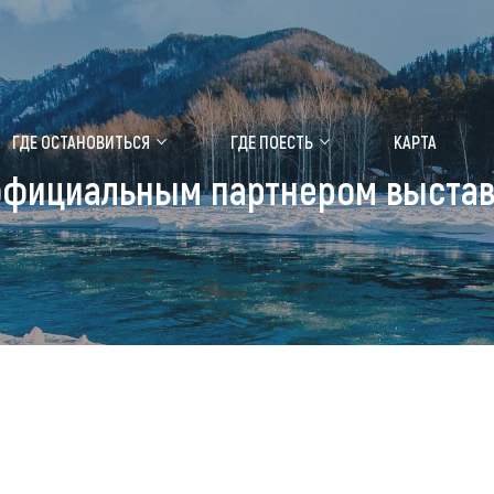
ение маральника
Медицинский форум
ГДЕ ОСТАНОВИТЬСЯ
ГДЕ ПОЕСТЬ
КАРТА
официальным партнером выстав
 побывать
Чем заняться
ты природы
Календарь событий
ты истории и культуры
Аудиогид
ты развлечений
Мой маршрут
уристических мест
аломобильных граждан