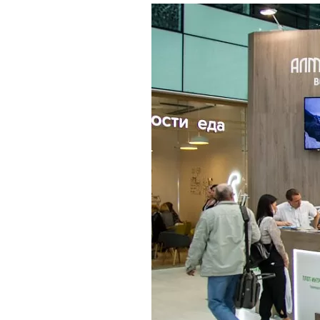
Где поесть
Кар
Нов
Рестораны
Кафе
Что 
Придорожные кафе
Другие рубрики
О нас
Реестр туроператоров
Алтайского края
Реестр туристических
агентств Алтайского края