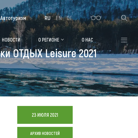
Автотуризм
RU
EN
DE
Алтайская зимовка
НОВОСТИ
О РЕГИОНЕ
О НАС
ки ОТДЫХ Leisure 2021
Где остановиться
Санатории
Гостиницы, отели
Коттеджи, базы
Сельские усадьбы
23 ИЮЛЯ 2021
Мотели, придорожные отели
АРХИВ НОВОСТЕЙ