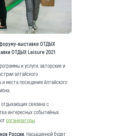
 форуму-выставке ОТДЫХ
авки ОТДЫХ Leisure 2021
.
ограммы и услуги, авторские и
устрии алтайского
ы и места посещения Алтайского
иона.
и отдыхающих связана с
ства интересных событийных
ают
организаторы
.
онов России
. Насыщенной будет