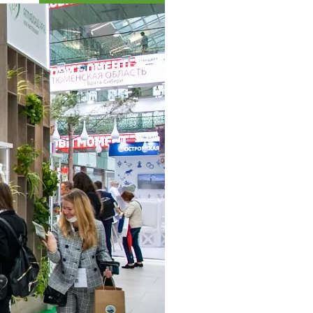
Коллекция впечатлений
Блог путешественника
Видеогалерея
тай
Фотогалерея