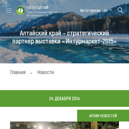
ВИЗИТ
АЛТАЙ
Автотуризм
ru
Туристический портал
Алтайского края
Алтайский край – стратегический
Форум VISIT
Цветение
Медицинский
Алтайская
ALTAI
маральника
форум
зимовка
партнер выставки «Интурмаркет-2015»
Туры
Где побывать
Главная
Новости
Чем заняться
Где остановиться
24 ДЕКАБРЯ 2014
Где поесть
Карта
АРХИВ НОВОСТЕЙ
Новости