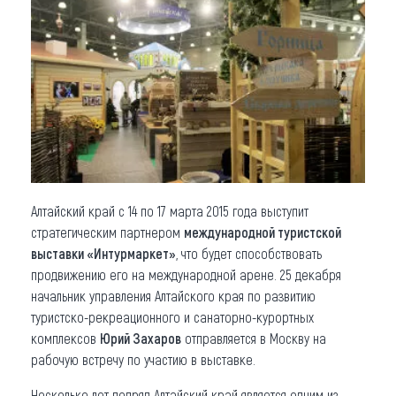
Что привезти (сувениры)
О регионе
Коллекция впечатлений
Другие рубрики
Алтайский край с 14 по 17 марта 2015 года выступит
стратегическим партнером
международной туристской
выставки «Интурмаркет»
, что будет способствовать
продвижению его на международной арене. 25 декабря
начальник управления Алтайского края по развитию
туристско-рекреационного и санаторно-курортных
комплексов
Юрий Захаров
отправляется в Москву на
рабочую встречу по участию в выставке.
Несколько лет подряд Алтайский край является одним из