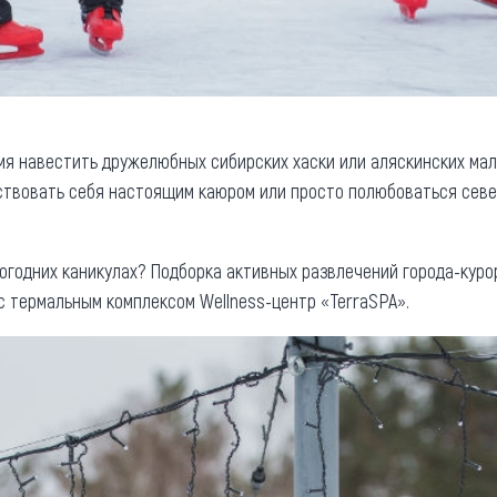
мя навестить дружелюбных сибирских хаски или аляскинских мал
вствовать себя настоящим каюром или просто полюбоваться сев
вогодних каникулах? Подборка активных развлечений города-куро
 с термальным комплексом Wellness-центр «TerraSPA».