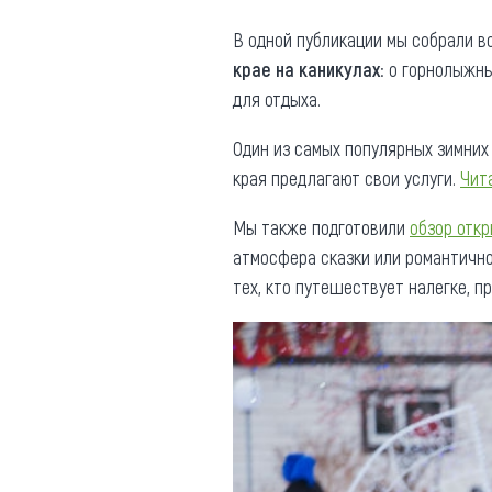
Где поесть
Кар
В одной публикации мы собрали в
крае на каникулах
: о горнолыжн
Нов
Рестораны
для отдыха.
Кафе
Что 
Один из самых популярных зимних
Придорожные кафе
края предлагают свои услуги.
Чит
Мы также подготовили
обзор откр
атмосфера сказки или романтичног
тех, кто путешествует налегке, п
Другие рубрики
О нас
Реестр туроператоров
Алтайского края
Реестр туристических
агентств Алтайского края