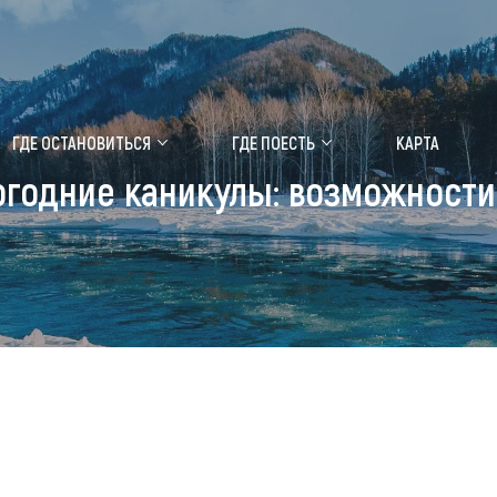
ение маральника
Медицинский форум
ГДЕ ОСТАНОВИТЬСЯ
ГДЕ ПОЕСТЬ
КАРТА
огодние каникулы: возможности
 побывать
Чем заняться
ты природы
Календарь событий
ты истории и культуры
Аудиогид
ты развлечений
Мой маршрут
уристических мест
аломобильных граждан