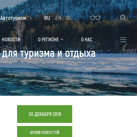
Автотуризм
RU
EN
DE
Алтайская зимовка
НОВОСТИ
О РЕГИОНЕ
О НАС
 для туризма и отдыха
Где остановиться
Санатории
Гостиницы, отели
Коттеджи, базы
Сельские усадьбы
30 ДЕКАБРЯ 2018
Мотели, придорожные отели
АРХИВ НОВОСТЕЙ