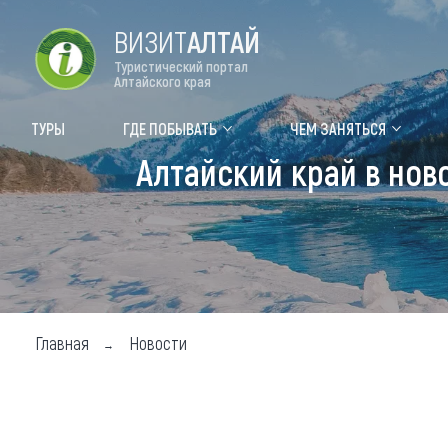
ВИЗИТ
АЛТАЙ
Туристический портал
Алтайского края
Форум VISIT ALTAI
Цвет
ТУРЫ
ГДЕ ПОБЫВАТЬ
ЧЕМ ЗАНЯТЬСЯ
Алтайский край в нов
Туры
Где
Объек
Объек
Объек
Главная
Новости
Топ т
Для м