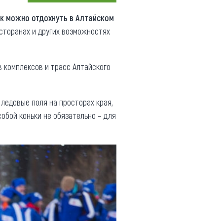
Коллекция впечатлений
к можно отдохнуть в Алтайском
есторанах и других возможностях
Блог путешественника
Видеогалерея
в комплексов и трасс Алтайского
тай
Фотогалерея
 ледовые поля на просторах края,
собой коньки не обязательно – для