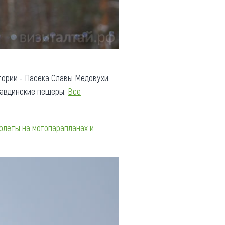
тории - Пасека Славы Медовухи.
Тавдинские пещеры.
Все
олеты на мотопарапланах и