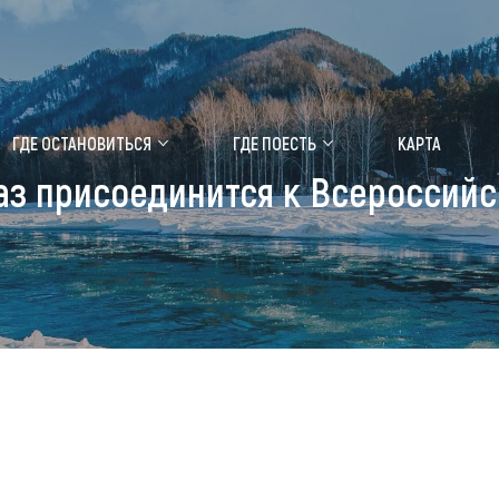
ение маральника
Медицинский форум
ГДЕ ОСТАНОВИТЬСЯ
ГДЕ ПОЕСТЬ
КАРТА
раз присоединится к Всероссийс
 побывать
Чем заняться
ты природы
Календарь событий
ты истории и культуры
Аудиогид
ты развлечений
Мой маршрут
уристических мест
аломобильных граждан