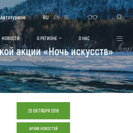
Автотуризм
RU
EN
DE
Алтайская зимовка
НОВОСТИ
О РЕГИОНЕ
О НАС
кой акции «Ночь искусств»
Где остановиться
Санатории
Гостиницы, отели
Коттеджи, базы
Сельские усадьбы
25 ОКТЯБРЯ 2016
Мотели, придорожные отели
АРХИВ НОВОСТЕЙ