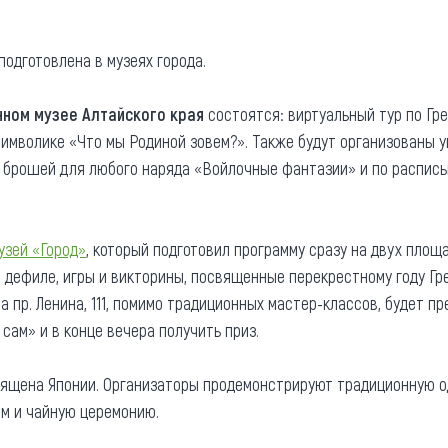
одготовлена в музеях города.
ном музее Алтайского края
состоятся: виртуальный тур по Гре
символике «Что мы Родиной зовем?». Также будут организованы 
 брошей для любого наряда «Войлочные фантазии» и по распис
узей «Город»
, который подготовил программу сразу на двух площадк
 дефиле, игры и викторины, посвященные перекрестному году Гре
а пр. Ленина, 111, помимо традиционных мастер-классов, будет п
сам» и в конце вечера получить приз.
вящена Японии. Организаторы продемонстрируют традиционную о
ом и чайную церемонию.