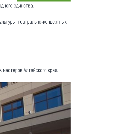
одного единства.
Коллекция впечатлений
культуры, театрально-концертных
Блог путешественника
Видеогалерея
тай
Фотогалерея
 мастеров Алтайского края.