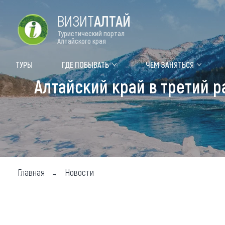
ВИЗИТ
АЛТАЙ
Туристический портал
Алтайского края
Форум VISIT ALTAI
Цвет
ТУРЫ
ГДЕ ПОБЫВАТЬ
ЧЕМ ЗАНЯТЬСЯ
Алтайский край в третий 
Туры
Где
Объек
Объек
Объек
Главная
Новости
Топ т
Для м