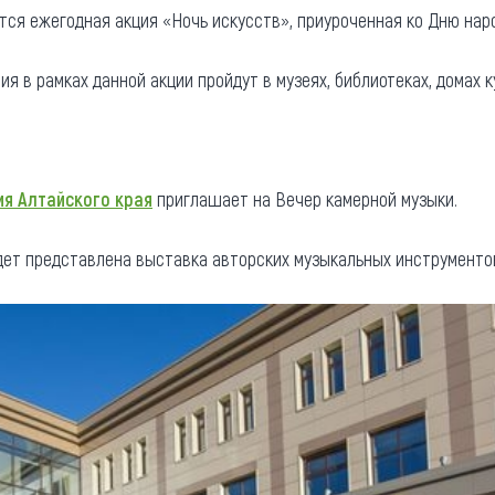
ится ежегодная акция «Ночь искусств», приуроченная ко Дню нар
та
О регионе
ости
я в рамках данной акции пройдут в музеях, библиотеках, домах 
Общая информация
Как добраться
привезти (сувениры)
Люди, прославившие Ал
Карты и буклеты
я Алтайского края
приглашает на Вечер камерной музыки.
ет представлена выставка авторских музыкальных инструментов