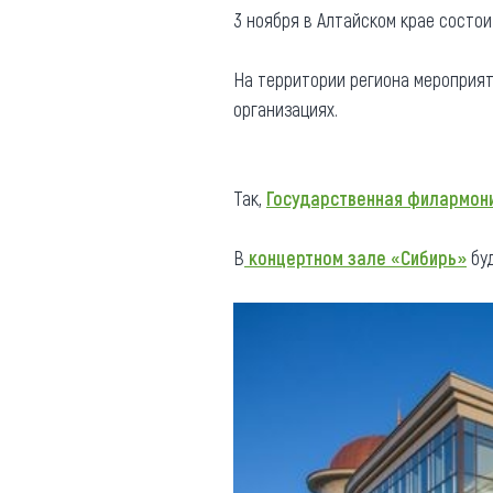
3 ноября в Алтайском крае состо
Где поесть
Кар
Нов
На территории региона мероприяти
Рестораны
организациях.
Кафе
Что 
Придорожные кафе
Так,
Государственная филармони
В
концертном зале «Сибирь»
буд
Другие рубрики
О нас
Реестр туроператоров
Алтайского края
Реестр туристических
агентств Алтайского края