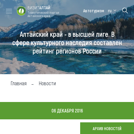
ВИЗИТ
АЛТАЙ
Автотуризм
ru
Туристический портал
Алтайского края
Алтайский край - в высшей лиге. В
Форум VISIT
Цветение
Медицинский
Алтайская
ALTAI
маральника
форум
зимовка
сфере культурного наследия составлен
рейтинг регионов России
Туры
Где побывать
Чем заняться
Главная
Новости
Где остановиться
Где поесть
06 ДЕКАБРЯ 2016
Карта
АРХИВ НОВОСТЕЙ
Новости