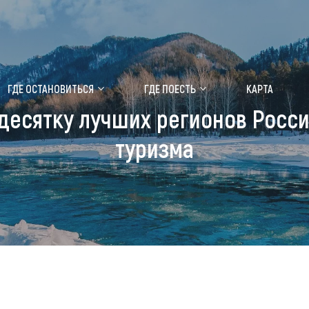
ение маральника
Медицинский форум
ГДЕ ОСТАНОВИТЬСЯ
ГДЕ ПОЕСТЬ
КАРТА
 десятку лучших регионов Росси
 побывать
Чем заняться
туризма
ты природы
Календарь событий
ты истории и культуры
Аудиогид
ты развлечений
Мой маршрут
уристических мест
аломобильных граждан