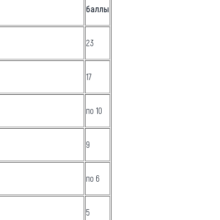
баллы
23
17
по 10
9
по 6
5