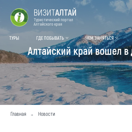
ВИЗИТ
АЛТАЙ
Туристический портал
Алтайского края
Форум VISIT ALTAI
Цвет
ТУРЫ
ГДЕ ПОБЫВАТЬ
ЧЕМ ЗАНЯТЬСЯ
Алтайский край вошел в
Туры
Где
Объек
Объек
Объек
Топ т
Для м
Главная
Новости