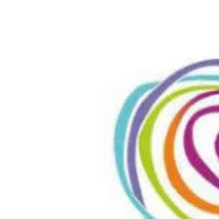
Где поесть
Кар
Нов
Рестораны
Кафе
Что 
Придорожные кафе
Другие рубрики
О нас
Реестр туроператоров
Алтайского края
Реестр туристических
агентств Алтайского края