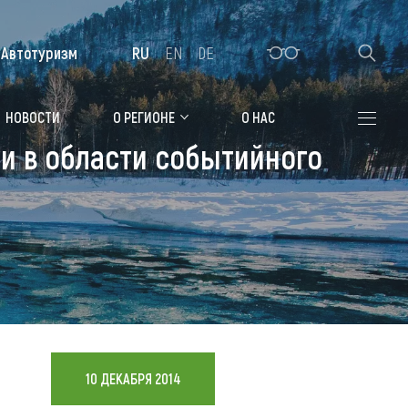
Автотуризм
RU
EN
DE
Алтайская зимовка
НОВОСТИ
О РЕГИОНЕ
О НАС
и в области событийного
Где остановиться
Санатории
Гостиницы, отели
Коттеджи, базы
Сельские усадьбы
Мотели, придорожные отели
10 ДЕКАБРЯ 2014