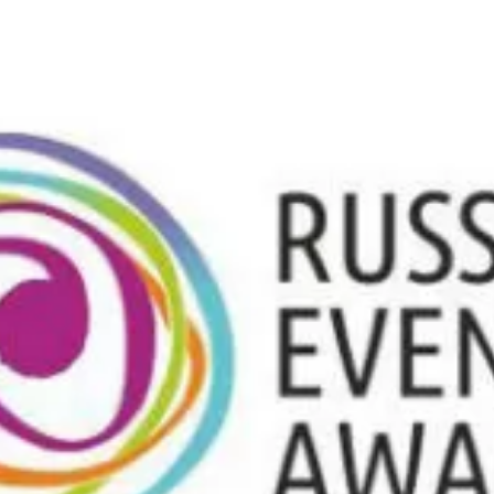
та
О регионе
ости
Общая информация
Как добраться
привезти (сувениры)
Люди, прославившие Ал
Карты и буклеты