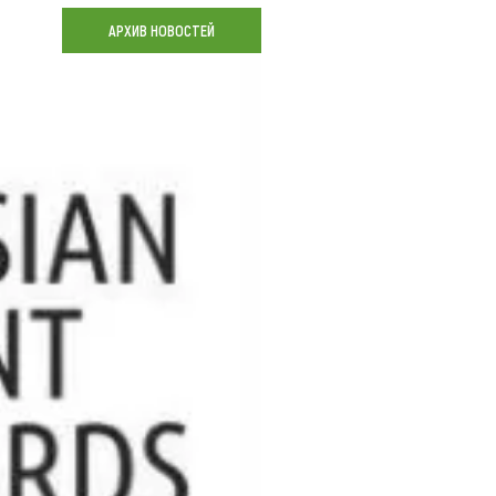
Коллекция впечатлений
АРХИВ НОВОСТЕЙ
Блог путешественника
Видеогалерея
тай
Фотогалерея