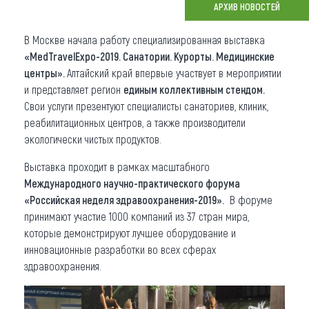
АРХИВ НОВОСТЕЙ
Что привезти (сувениры)
В Москве начала работу специализированная выставка
О регионе
«MedTravelExpo-2019. Санатории. Курорты. Медицинские
центры».
Алтайский край впервые участвует в мероприятии
Коллекция впечатлений
и представляет регион
единым коллективным стендом.
Свои услуги презентуют специалисты санаториев, клиник,
Другие рубрики
реабилитационных центров, а также производители
экологически чистых продуктов.
Выставка проходит в рамках масштабного
Международного научно-практического форума
«Российская неделя здравоохранения-2019».
В форуме
принимают участие 1000 компаний из 37 стран мира,
которые демонстрируют лучшее оборудование и
инновационные разработки во всех сферах
здравоохранения.