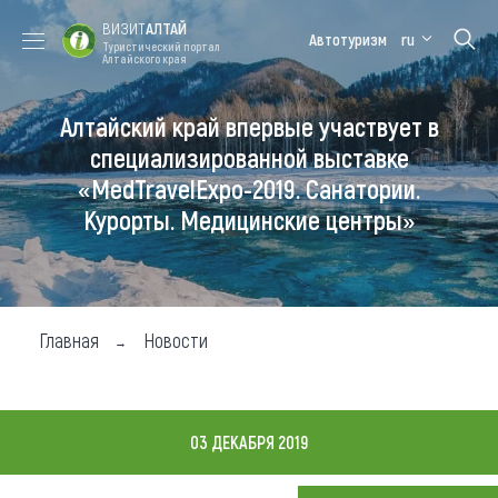
ВИЗИТ
АЛТАЙ
Автотуризм
ru
Туристический портал
Алтайского края
Алтайский край впервые участвует в
Форум VISIT
Цветение
Медицинский
Алтайская
ALTAI
маральника
форум
зимовка
специализированной выставке
«MedTravelExpo-2019. Санатории.
Туры
Курорты. Медицинские центры»
Где побывать
Чем заняться
Где остановиться
Главная
Новости
Где поесть
Карта
03 ДЕКАБРЯ 2019
Новости