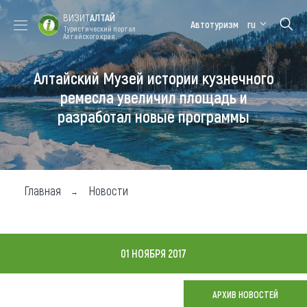
ВИЗИТ
АЛТАЙ
Автотуризм
ru
Туристический портал
Алтайского края
Алтайский Музей истории кузнечного
Форум VISIT
Цветение
Медицинский
Алтайская
ALTAI
маральника
форум
зимовка
ремесла увеличил площадь и
разработал новые программы
Туры
Где побывать
Чем заняться
Главная
Новости
Где остановиться
Где поесть
01 НОЯБРЯ 2017
Карта
АРХИВ НОВОСТЕЙ
Новости