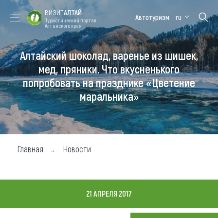
ВИЗИТ
АЛТАЙ
Автотуризм
ru
Туристический портал
Алтайского края
Алтайский шоколад, варенье из шишек,
Форум VISIT
Цветение
Медицинский
Алтайская
ALTAI
маральника
форум
зимовка
мед, пряники. Что вкусненького
попробовать на празднике «Цветение
Туры
маральника»
Где побывать
Чем заняться
Где остановиться
Главная
Новости
Где поесть
Карта
21 АПРЕЛЯ 2017
Новости