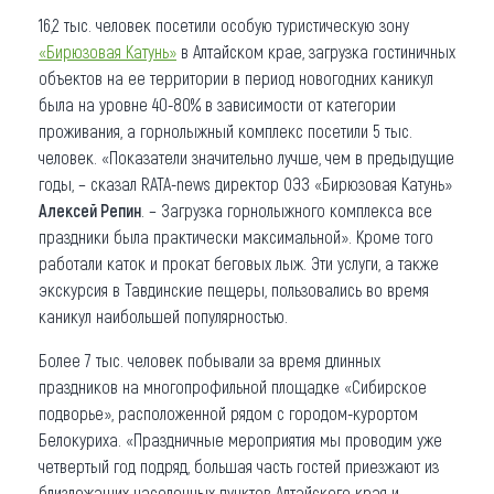
16,2 тыс. человек посетили особую туристическую зону
«Бирюзовая Катунь»
в Алтайском крае, загрузка гостиничных
объектов на ее территории в период новогодних каникул
была на уровне 40-80% в зависимости от категории
проживания, а горнолыжный комплекс посетили 5 тыс.
человек. «Показатели значительно лучше, чем в предыдущие
годы, – сказал RATA-news директор ОЭЗ «Бирюзовая Катунь»
Алексей Репин
. – Загрузка горнолыжного комплекса все
праздники была практически максимальной». Кроме того
работали каток и прокат беговых лыж. Эти услуги, а также
экскурсия в Тавдинские пещеры, пользовались во время
каникул наибольшей популярностью.
Более 7 тыс. человек побывали за время длинных
праздников на многопрофильной площадке «Сибирское
подворье», расположенной рядом с городом-курортом
Белокуриха. «Праздничные мероприятия мы проводим уже
четвертый год подряд, большая часть гостей приезжают из
близлежащих населенных пунктов Алтайского края и