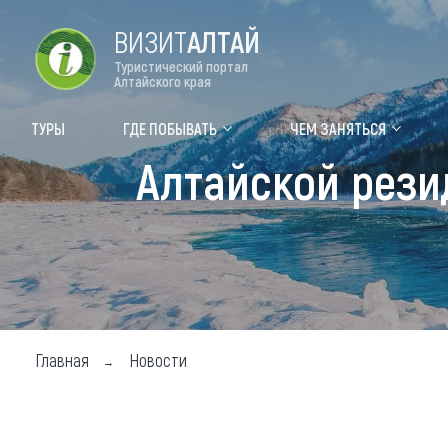
ВИЗИТ
АЛТАЙ
Туристический портал
Алтайского края
Форум VISIT ALTAI
Цвет
ТУРЫ
ГДЕ ПОБЫВАТЬ
ЧЕМ ЗАНЯТЬСЯ
Алтайской рези
Туры
Где
Объек
Объек
Объек
Топ т
Главная
Новости
Для м