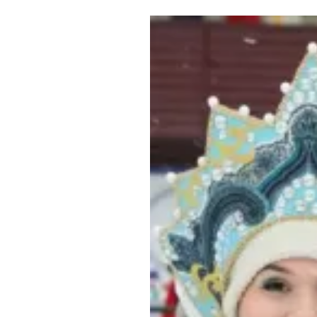
Где поесть
Кар
Нов
Рестораны
Кафе
Что 
Придорожные кафе
Другие рубрики
О нас
Реестр туроператоров
Алтайского края
Реестр туристических
агентств Алтайского края