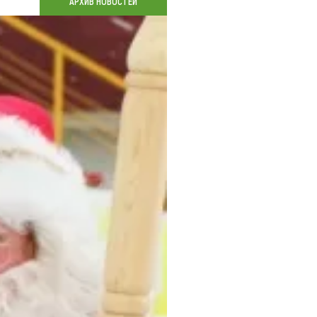
АРХИВ НОВОСТЕЙ
Коллекция впечатлений
Блог путешественника
Видеогалерея
тай
Фотогалерея