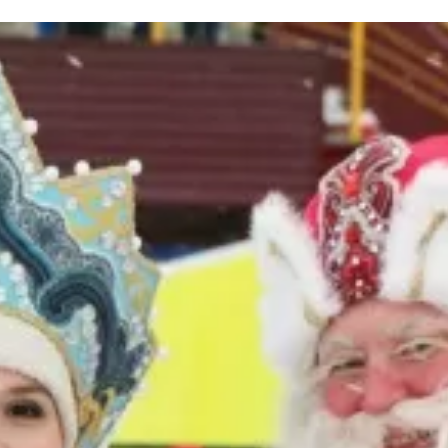
та
О регионе
ости
Общая информация
Как добраться
привезти (сувениры)
Люди, прославившие Ал
Карты и буклеты