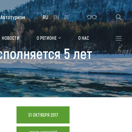
Автотуризм
RU
EN
DE
Алтайская зимовка
НОВОСТИ
О РЕГИОНЕ
О НАС
полняется 5 лет
Где остановиться
Санатории
Гостиницы, отели
Коттеджи, базы
Сельские усадьбы
Мотели, придорожные отели
31 ОКТЯБРЯ 2017