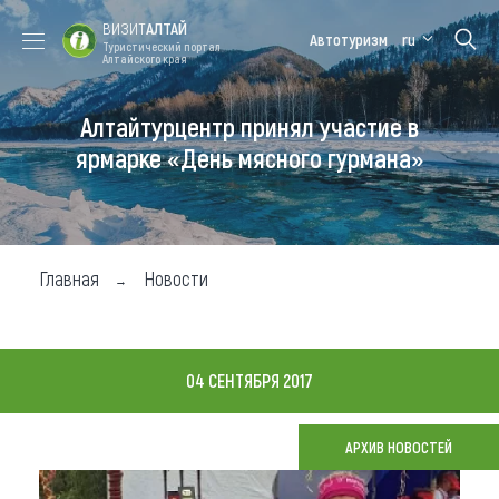
ВИЗИТ
АЛТАЙ
Автотуризм
ru
Туристический портал
Алтайского края
Алтайтурцентр принял участие в
Форум VISIT
Цветение
Медицинский
Алтайская
ALTAI
маральника
форум
зимовка
ярмарке «День мясного гурмана»
Туры
Где побывать
Главная
Новости
Чем заняться
Где остановиться
04 СЕНТЯБРЯ 2017
Где поесть
Карта
АРХИВ НОВОСТЕЙ
Новости