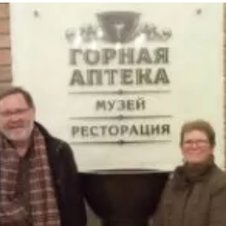
та
О регионе
ости
Общая информация
Как добраться
привезти (сувениры)
Люди, прославившие Ал
Карты и буклеты