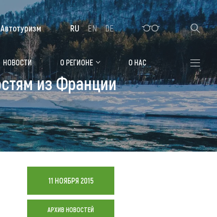
Автотуризм
RU
EN
DE
Алтайская зимовка
НОВОСТИ
О РЕГИОНЕ
О НАС
остям из Франции
Где остановиться
Санатории
Гостиницы, отели
Коттеджи, базы
Сельские усадьбы
11 НОЯБРЯ 2015
Мотели, придорожные отели
АРХИВ НОВОСТЕЙ