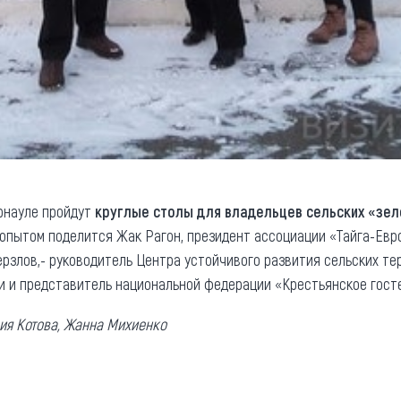
арнауле пройдут
круглые столы для владельцев сельских «зе
опытом поделится Жак Рагон, президент ассоциации «Тайга-Евр
ерзлов,- руководитель Центра устойчивого развития сельских те
ии и представитель национальной федерации «Крестьянское гос
ия Котова, Жанна Михиенко