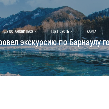
ение маральника
Медицинский форум
ГДЕ ОСТАНОВИТЬСЯ
ГДЕ ПОЕСТЬ
КАРТА
ровел экскурсию по Барнаулу г
 побывать
Чем заняться
ты природы
Календарь событий
ты истории и культуры
Аудиогид
ты развлечений
Мой маршрут
уристических мест
аломобильных граждан