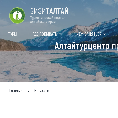
ВИЗИТ
АЛТАЙ
Туристический портал
Алтайского края
Форум VISIT ALTAI
Цвет
ТУРЫ
ГДЕ ПОБЫВАТЬ
ЧЕМ ЗАНЯТЬСЯ
Алтайтурцентр п
Туры
Где
Объек
Объек
Объек
Главная
Новости
Топ т
Для м