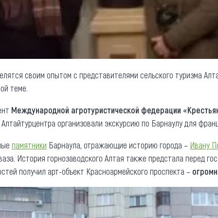
елятся своим опытом с представителями сельского туризма Алта
ой теме.
дент
Международной агротуристической федерации «Крестьян
 Алтайтурцентра организовали экскурсию по Барнаулу для франц
ные
памятники
Барнаула, отражающие историю города –
Ивану П
ваза. История горнозаводского Алтая также предстала перед го
стей получил арт-объект Красноармейского проспекта –
огромн