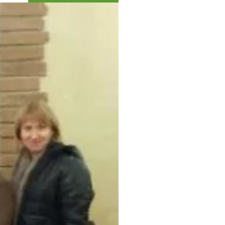
Коллекция впечатлений
Блог путешественника
Видеогалерея
тай
Фотогалерея