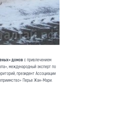
леных» домов
с привлечением
опа», международный эксперт по
рриторий, президент Ассоциации
теприимство» Перье Жан-Мари.