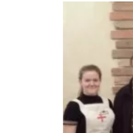
Где поесть
Кар
Нов
Рестораны
Кафе
Что 
Придорожные кафе
Другие рубрики
О нас
Реестр туроператоров
Алтайского края
Реестр туристических
агентств Алтайского края