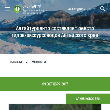
ВИЗИТ
АЛТАЙ
Автотуризм
ru
Туристический портал
Алтайского края
Алтайтурцентр составляет реестр
Форум VISIT
Цветение
Медицинский
Алтайская
ALTAI
маральника
форум
зимовка
гидов-экскурсоводов Алтайского края
Туры
Где побывать
Главная
Новости
Чем заняться
Где остановиться
09 ОКТЯБРЯ 2017
Где поесть
Карта
АРХИВ НОВОСТЕЙ
Новости