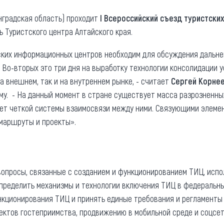
та
О регионе
нградская область) проходит
I Всероссийский съезд туристски
 Туристского центра Алтайского края.
ости
Общая информация
ских информационных центров необходим для обсуждения дальн
Как добраться
привезти (сувениры)
 Во-вторых это три дня на выработку технологии консолидации 
Люди, прославившие Ал
а внешнем, так и на внутреннем рынке, - считает
Сергей Корнее
Карты и буклеты
му. - На данный момент в стране существует масса разрозненны
нет четкой системы взаимосвязи между ними. Связующими элеме
маршруты и проекты».
вопросы, связанные с созданием и функционированием ТИЦ, исп
определить механизмы и технологии включения ТИЦ в федеральн
кционирования ТИЦ и принять единые требования и регламенты 
ектов гостеприимства, продвижению в мобильной среде и соцсет