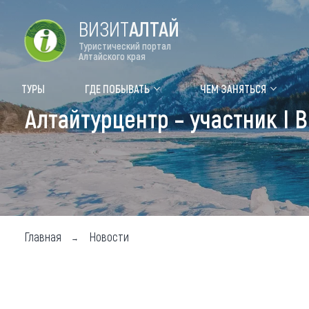
ВИЗИТ
АЛТАЙ
Туристический портал
Алтайского края
Форум VISIT ALTAI
Цвет
ТУРЫ
ГДЕ ПОБЫВАТЬ
ЧЕМ ЗАНЯТЬСЯ
Алтайтурцентр – участник I
Туры
Где
Объек
Объек
Объек
Главная
Новости
Топ т
Для м