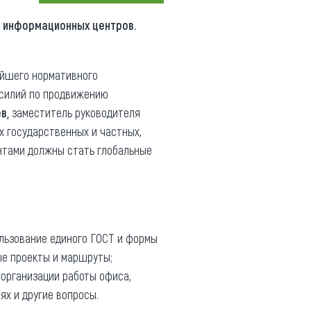
Коллекция впечатлений
х информационных центров.
Блог путешественника
ейшего нормативного
Видеогалерея
усилий по продвижению
тай
Фотогалерея
в,
заместитель руководителя
х государственных и частных,
нтами должны стать глобальные
ользование единого ГОСТ и формы
ые проекты и маршруты;
организации работы офиса,
ях и другие вопросы.