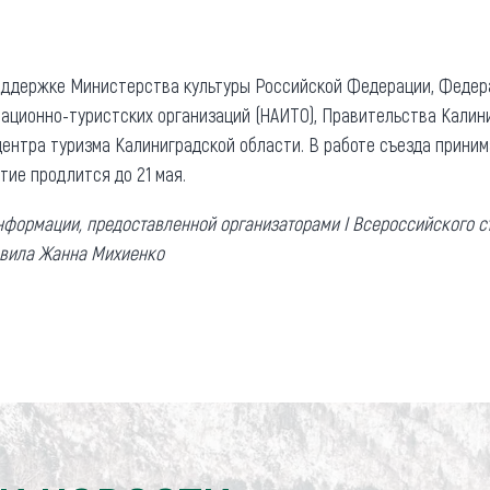
ддержке Министерства культуры Российской Федерации, Федера
ционно-туристских организаций (НАИТО), Правительства Калин
ентра туризма Калиниградской области. В работе съезда приним
ие продлится до 21 мая.
формации, предоставленной организаторами I Всероссийского с
овила Жанна Михиенко