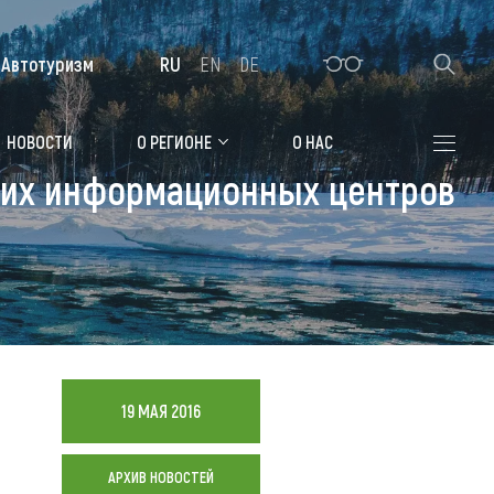
Автотуризм
RU
EN
DE
Алтайская зимовка
НОВОСТИ
О РЕГИОНЕ
О НАС
ских информационных центров
Где остановиться
Санатории
Гостиницы, отели
Коттеджи, базы
Сельские усадьбы
19 МАЯ 2016
Мотели, придорожные отели
АРХИВ НОВОСТЕЙ