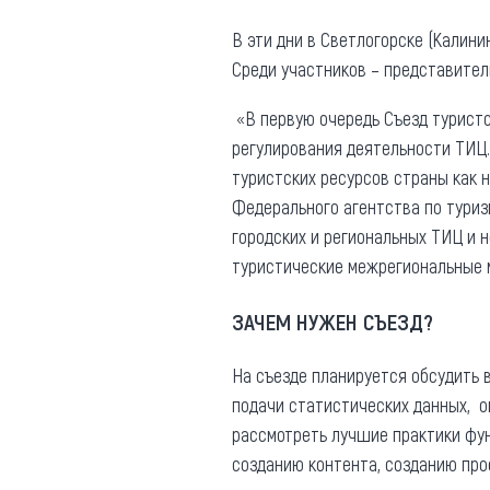
Где поесть
Кар
В эти дни в Светлогорске (Калини
Среди участников – представитель
Нов
Рестораны
Кафе
«В первую очередь Съезд турист
Что 
регулирования деятельности ТИЦ.
Придорожные кафе
туристских ресурсов страны как н
Федерального агентства по туриз
городских и региональных ТИЦ и 
туристические межрегиональные 
Другие рубрики
ЗАЧЕМ НУЖЕН СЪЕЗД?
О нас
На съезде планируется обсудить 
Реестр туроператоров
Алтайского края
подачи статистических данных, 
рассмотреть лучшие практики фун
Реестр туристических
агентств Алтайского края
созданию контента, созданию про