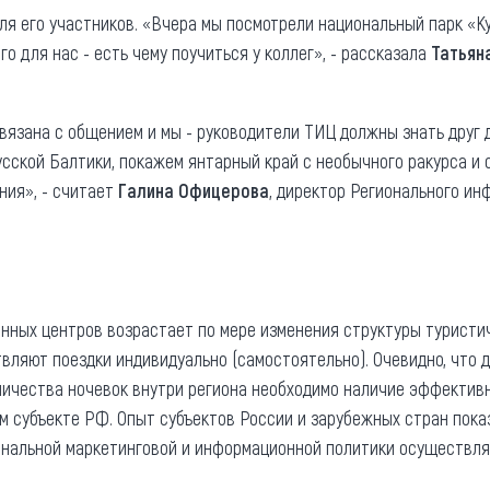
для его участников. «Вчера мы посмотрели национальный парк «К
о для нас - есть чему поучиться у коллег», - рассказала
Татьян
вязана с общением и мы - руководители ТИЦ должны знать друг 
русской Балтики, покажем янтарный край с необычного ракурса и
ния», - считает
Галина Офицерова
, директор Регионального ин
ных центров возрастает по мере изменения структуры туристич
вляют поездки индивидуально (самостоятельно). Очевидно, что
личества ночевок внутри региона необходимо наличие эффектив
 субъекте РФ. Опыт субъектов России и зарубежных стран пока
нальной маркетинговой и информационной политики осуществляю