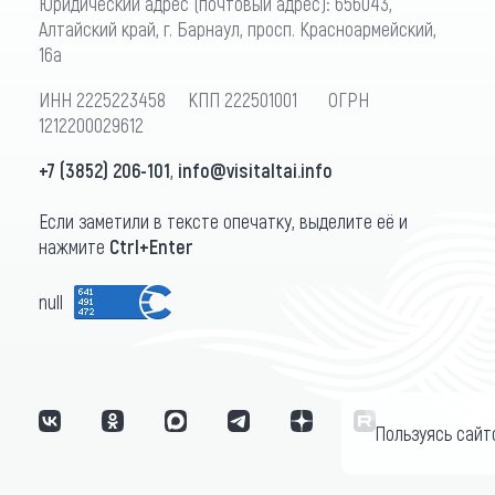
Юридический адрес (почтовый адрес): 656043,
Алтайский край, г. Барнаул, просп. Красноармейский,
16а
ИНН 2225223458 КПП 222501001 ОГРН
1212200029612
+7 (3852) 206-101
,
info@visitaltai.info
Если заметили в тексте опечатку, выделите её и
нажмите
Ctrl+Enter
null
Пользуясь сайт