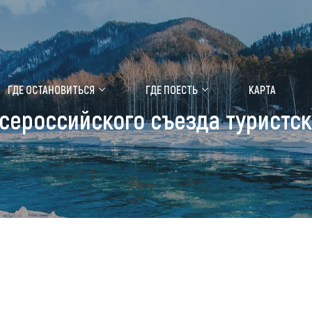
ение маральника
Медицинский форум
ГДЕ ОСТАНОВИТЬСЯ
ГДЕ ПОЕСТЬ
КАРТА
 Всероссийского съезда турист
 побывать
Чем заняться
ты природы
Календарь событий
ты истории и культуры
Аудиогид
ты развлечений
Мой маршрут
уристических мест
аломобильных граждан