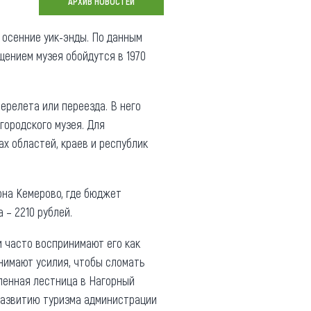
АРХИВ НОВОСТЕЙ
Коллекция впечатлений
 осенние уик-энды. По данным
Блог путешественника
щением музея обойдутся в 1970
Видеогалерея
тай
Фотогалерея
ерелета или переезда. В него
городского музея. Для
х областей, краев и республик
иона Кемерово, где бюджет
 – 2210 рублей.
и часто воспринимают его как
нимают усилия, чтобы сломать
вленная лестница в Нагорный
развитию туризма администрации