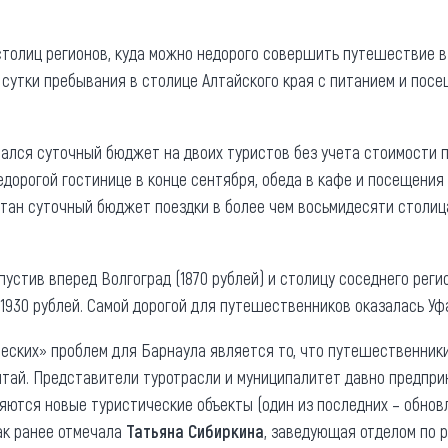
та
О регионе
столиц регионов, куда можно недорого совершить путешествие в
ости
Общая информация
 сутки пребывания в столице Алтайского края с питанием и посе
Как добраться
привезти (сувениры)
Люди, прославившие Ал
ался суточный бюджет на двоих туристов без учета стоимости п
Карты и буклеты
дорогой гостинице в конце сентября, обеда в кафе и посещения 
тан суточный бюджет поездки в более чем восьмидесяти столица
опустив вперед Волгоград (1870 рублей) и столицу соседнего рег
1930 рублей. Самой дорогой для путешественников оказалась Уфа
ческих» проблем для Барнаула является то, что путешественник
Алтай. Представители туротрасли и муниципалитет давно предпри
ляются новые туристические объекты (один из последних – обно
Как ранее отмечала
Татьяна Сибиркина
, заведующая отделом по 