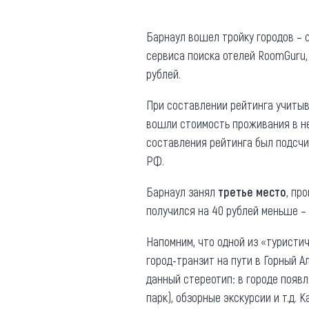
Где поесть
Кар
Барнаул вошел тройку городов – 
Нов
Рестораны
сервиса поиска отелей RoomGuru,
рублей.
Кафе
Что 
Придорожные кафе
При составлении рейтинга учитыв
вошли стоимость проживания в не
составления рейтинга был подсчи
РФ.
Другие рубрики
Барнаул занял
третье место
, пр
получился на 40 рублей меньше – 
О нас
Реестр туроператоров
Напомним, что одной из «туристи
Алтайского края
город-транзит на пути в Горный 
Реестр туристических
данный стереотип: в городе появ
агентств Алтайского края
парк), обзорные экскурсии и т.д. 