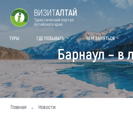
ВИЗИТ
АЛТАЙ
Туристический портал
Алтайского края
Форум VISIT ALTAI
Цвет
ТУРЫ
ГДЕ ПОБЫВАТЬ
ЧЕМ ЗАНЯТЬСЯ
Барнаул – в
Туры
Где
Объек
Объек
Объек
Топ т
Главная
Новости
Для м