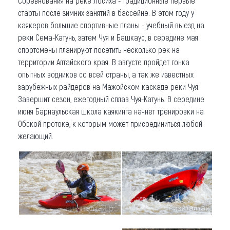
Соревнования на реке Лосиха - традиционные первые
старты после зимних занятий в бассейне. В этом году у
каякеров большие спортивные планы - учебный выезд на
реки Сема-Катунь, затем Чуя и Башкаус, в середине мая
спортсмены планируют посетить несколько рек на
территории Алтайского края. В августе пройдет гонка
опытных водников со всей страны, а так же известных
зарубежных райдеров на Мажойском каскаде реки Чуя.
Завершит сезон, ежегодный сплав Чуя-Катунь. В середине
июня Барнаульская школа каякинга начнет тренировки на
Обской протоке, к которым может присоединиться любой
желающий.