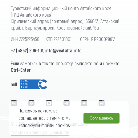
Туристский информационный центр Алтайского края
(ТИЦ Алтайского края)
Юридический адрес (почтовый адрес): 656043, Алтайский
край, г. Барнаул, просп. Красноармейский, 16а
ИНН 2225223458 КПП 222501001 ОГРН 1212200029612
+7 (3852) 206-101
,
info@visitaltai.info
Если заметили в тексте опечатку, выделите её и нажмите
Ctrl+Enter
null
Пользуясь сайтом, вы
соглашаетесь с тем, что мы
Соглашаюсь
© 2026 «visitaltai» Все права защищены.
используем файлы cookies.
Политика конфиденциальности