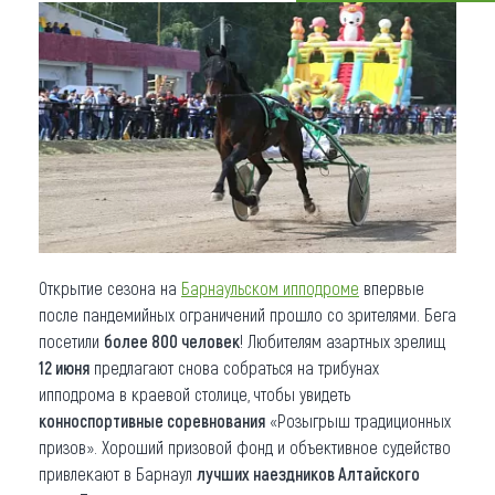
Что привезти (сувениры)
О регионе
Коллекция впечатлений
Другие рубрики
Открытие сезона на
Барнаульском ипподроме
впервые
после пандемийных ограничений прошло со зрителями. Бега
посетили
более 800 человек
! Любителям азартных зрелищ
12 июня
предлагают снова собраться на трибунах
ипподрома в краевой столице, чтобы увидеть
конноспортивные соревнования
«Розыгрыш традиционных
призов». Хороший призовой фонд и объективное судейство
привлекают в Барнаул
лучших наездников Алтайского