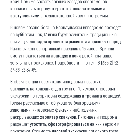
края
. Помимо захватывающих заездов спортсменов-
конники опять порадуют зрителей
показательными
выступлениями
в развлекательной части программы.
В новом сезоне бега на Барнаульском ипподроме проходят
по субботам
. Так, 12 июня будут разыграны традиционные
призы для
лошадей орловской рысистой и призовых пород
.
Начнется конноспортивный праздник в 15 часов. Зрители
смогут
покататься на лошадях и пони
, детей помладше –
занять на аттракционах. Подробности – по тел.: 8 (385-2) 52-
37-66, 52-37-65.
В обычные дни посетителям ипподрома позволяют
заглянуть на конюшню
: для групп от 10 человек проводят
экскурсии по территории
содержания и тренинга лошадей
.
Гостям рассказывают об уходе за благородными
животными, интересных фактах и наблюдениях,
раскрывающих
характер скакунов
. Питомцев ипподрома
разрешат
угостить, сфотографироваться
на них верхом и
покататься. Стоимость
часовой экскурсии
для одного гостя