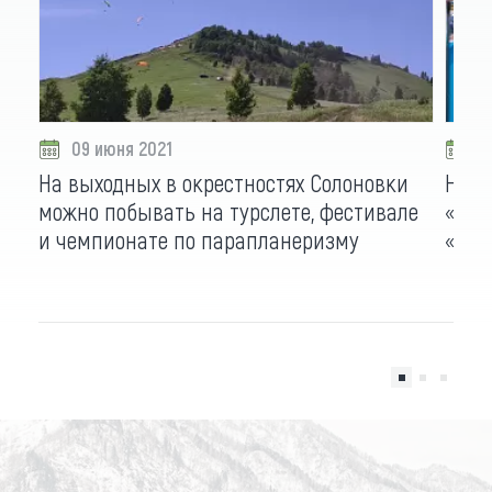
09 июня 2021
0
На выходных в окрестностях Солоновки
На о
можно побывать на турслете, фестивале
«Лав
и чемпионате по парапланеризму
«При