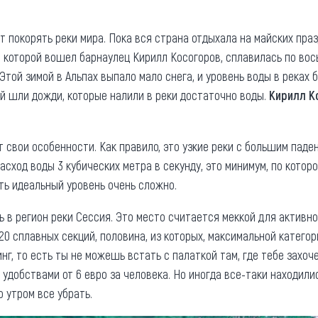
та
О регионе
покорять реки мира. Пока вся страна отдыхала на майских праз
ости
Общая информация
в которой вошел барнаулец Кирилл Косогоров, сплавилась по вос
той зимой в Альпах выпало мало снега, и уровень воды в реках 
Как добраться
привезти (сувениры)
й шли дожди, которые налили в реки достаточно воды.
Кирилл К
Люди, прославившие Ал
Карты и буклеты
 свои особенности. Как правило, это узкие реки с большим паден
расход воды 3 кубических метра в секунду, это минимум, по котор
ть идеальный уровень очень сложно.
 в регион реки Сессия. Это место считается меккой для активно
20 сплавных секций, половина, из которых, максимальной категор
г, то есть ты не можешь встать с палаткой там, где тебе захоче
удобствами от 6 евро за человека. Но иногда все-таки находили
о утром все убрать.