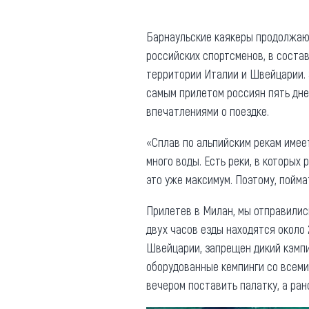
Где поесть
Кар
Барнаульские каякеры продолжают 
Нов
Рестораны
российских спортсменов, в соста
территории Италии и Швейцарии. Э
Кафе
Что 
самым прилетом россиян пять дне
Придорожные кафе
впечатлениями о поездке.
«Сплав по альпийским рекам имеет
много воды. Есть реки, в которых 
это уже максимум. Поэтому, пойма
Другие рубрики
Прилетев в Милан, мы отправились
О нас
двух часов езды находятся около 
Реестр туроператоров
Швейцарии, запрещен дикий кэмпин
Алтайского края
оборудованные кемпинги со всеми 
Реестр туристических
вечером поставить палатку, а ран
агентств Алтайского края