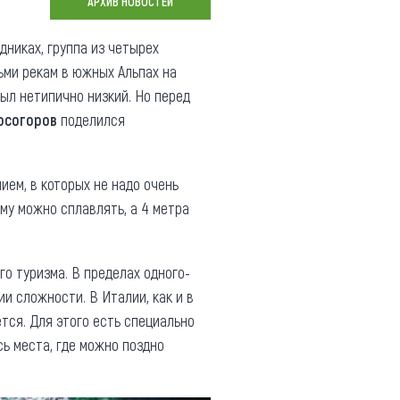
АРХИВ НОВОСТЕЙ
Коллекция впечатлений
дниках, группа из четырех
Блог путешественника
ьми рекам в южных Альпах на
был нетипично низкий. Но перед
Видеогалерея
осогоров
поделился
тай
Фотогалерея
ием, в которых не надо очень
ому можно сплавлять, а 4 метра
го туризма. В пределах одного-
ии сложности. В Италии, как и в
тся. Для этого есть специально
сь места, где можно поздно