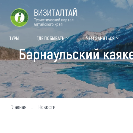
ВИЗИТ
АЛТАЙ
Туристический портал
Алтайского края
Форум VISIT ALTAI
Цвет
ТУРЫ
ГДЕ ПОБЫВАТЬ
ЧЕМ ЗАНЯТЬСЯ
Барнаульский каяк
Туры
Где
Объек
Объек
Объек
Топ т
Главная
Новости
Для м