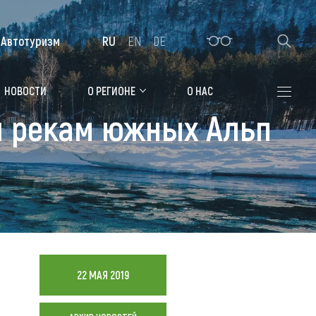
Автотуризм
RU
EN
DE
Алтайская зимовка
НОВОСТИ
О РЕГИОНЕ
О НАС
и рекам южных Альп
Где остановиться
Санатории
Гостиницы, отели
Коттеджи, базы
Сельские усадьбы
Мотели, придорожные отели
22 МАЯ 2019