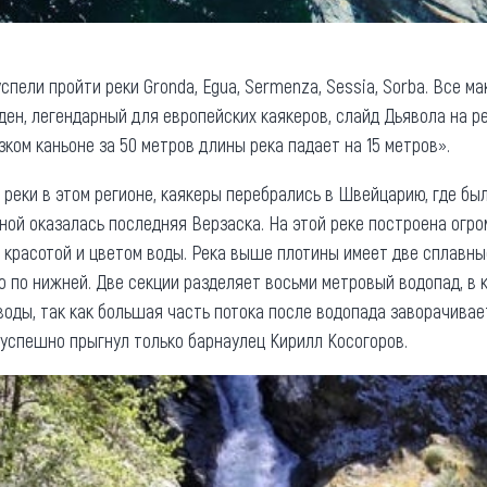
спели пройти реки Gronda, Egua, Sermenza, Sessia, Sorba. Все м
ден, легендарный для европейских каякеров, слайд Дьявола на р
зком каньоне за 50 метров длины река падает на 15 метров».
реки в этом регионе, каякеры перебрались в Швейцарию, где был
ной оказалась последняя Верзаска. На этой реке построена огро
 красотой и цветом воды. Река выше плотины имеет две сплавны
о по нижней. Две секции разделяет восьми метровый водопад, в 
воды, так как большая часть потока после водопада заворачивае
 успешно прыгнул только барнаулец Кирилл Косогоров.