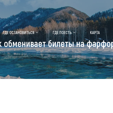
ение маральника
Медицинский форум
ГДЕ ОСТАНОВИТЬСЯ
ГДЕ ПОЕСТЬ
КАРТА
к обменивает билеты на фарфо
 побывать
Чем заняться
ты природы
Календарь событий
ты истории и культуры
Аудиогид
ты развлечений
Мой маршрут
уристических мест
аломобильных граждан