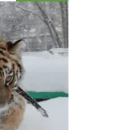
Коллекция впечатлений
Блог путешественника
Видеогалерея
тай
Фотогалерея