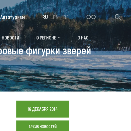
Автотуризм
RU
EN
DE
Алтайская зимовка
НОВОСТИ
О РЕГИОНЕ
О НАС
ровые фигурки зверей
Где остановиться
Санатории
Гостиницы, отели
Коттеджи, базы
Сельские усадьбы
16 ДЕКАБРЯ 2014
Мотели, придорожные отели
АРХИВ НОВОСТЕЙ