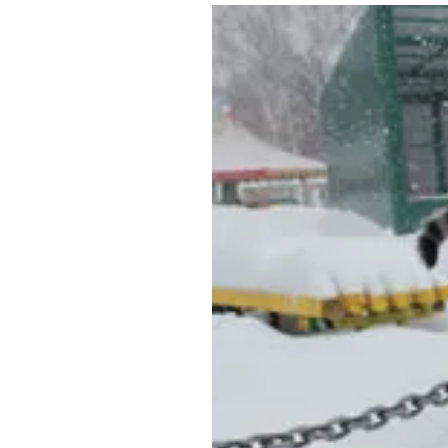
Где поесть
Кар
Нов
Рестораны
Кафе
Что 
Придорожные кафе
Другие рубрики
О нас
Реестр туроператоров
Алтайского края
Реестр туристических
агентств Алтайского края