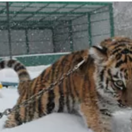
та
О регионе
ости
Общая информация
Как добраться
привезти (сувениры)
Люди, прославившие Ал
Карты и буклеты