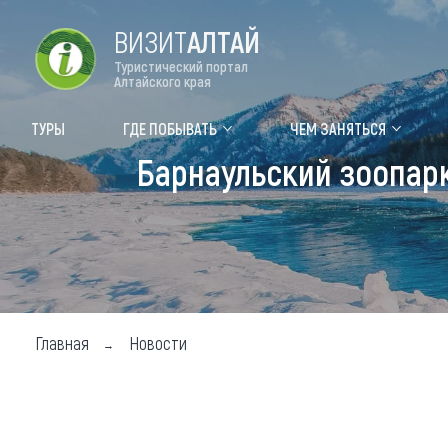
ВИЗИТ
АЛТАЙ
Туристический портал
Алтайского края
Форум VISIT ALTAI
Цвет
ТУРЫ
ГДЕ ПОБЫВАТЬ
ЧЕМ ЗАНЯТЬСЯ
Барнаульский зоопар
Туры
Где
Объек
Объек
Объек
Главная
Новости
Топ т
Для м