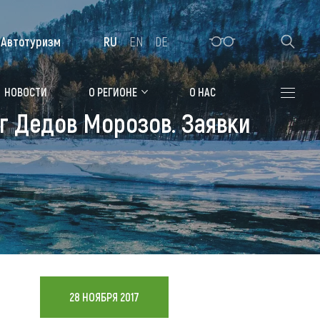
Автотуризм
RU
EN
DE
Алтайская зимовка
НОВОСТИ
О РЕГИОНЕ
О НАС
ег Дедов Морозов. Заявки
Где остановиться
Санатории
Гостиницы, отели
Коттеджи, базы
Сельские усадьбы
Мотели, придорожные отели
28 НОЯБРЯ 2017