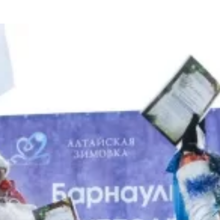
та
О регионе
ости
Общая информация
Как добраться
привезти (сувениры)
Люди, прославившие Ал
Карты и буклеты