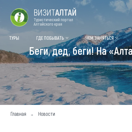
ВИЗИТ
АЛТАЙ
Туристический портал
Алтайского края
Форум VISIT ALTAI
Цвет
ТУРЫ
ГДЕ ПОБЫВАТЬ
ЧЕМ ЗАНЯТЬСЯ
Беги, дед, беги! На «Ал
Туры
Где
Объек
Объек
Объек
Топ т
Для м
Главная
Новости