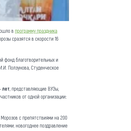
вошло в
программу праздника
орозы сразятся в скорости 16
ый фонд благотворительных и
И.И. Ползунова, Студенческое
4 лет
, представляющие ВУЗы,
частников от одной организации:
 Морозов с препятствиями на 200
телями; новогоднее поздравление