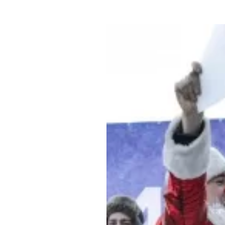
Где поесть
Кар
Нов
Рестораны
Кафе
Что 
Придорожные кафе
Другие рубрики
О нас
Реестр туроператоров
Алтайского края
Реестр туристических
агентств Алтайского края