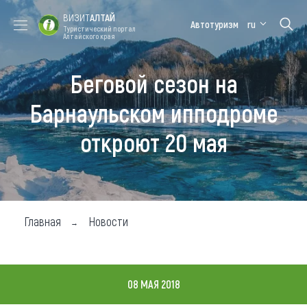
ВИЗИТ
АЛТАЙ
Автотуризм
ru
Туристический портал
Алтайского края
Беговой сезон на
Форум VISIT
Цветение
Медицинский
Алтайская
ALTAI
маральника
форум
зимовка
Барнаульском ипподроме
Туры
откроют 20 мая
Где побывать
Чем заняться
Где остановиться
Главная
Новости
Где поесть
Карта
08 МАЯ 2018
Новости