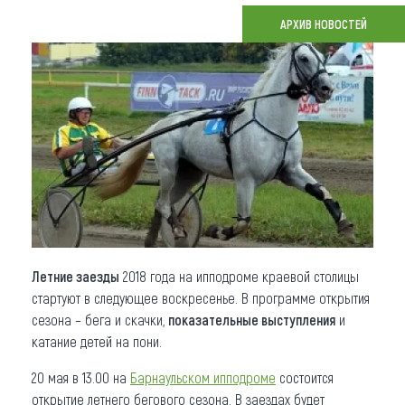
АРХИВ НОВОСТЕЙ
Что привезти (сувениры)
О регионе
Коллекция впечатлений
Другие рубрики
Летние заезды
2018 года на ипподроме краевой столицы
стартуют в следующее воскресенье. В программе открытия
сезона – бега и скачки,
показательные выступления
и
катание детей на пони.
20 мая в 13.00 на
Барнаульском ипподроме
состоится
открытие летнего бегового сезона. В заездах будет