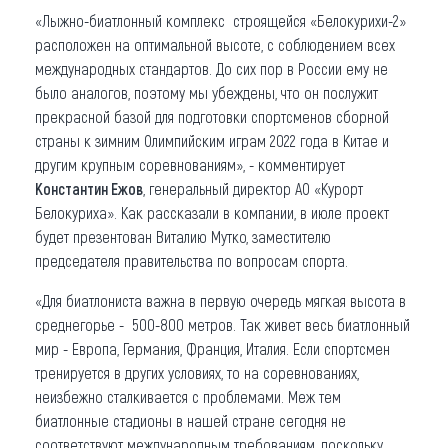
«Лыжно-биатлонный комплекс строящейся «Белокурихи-2»
расположен на оптимальной высоте, с соблюдением всех
международных стандартов. До сих пор в России ему не
было аналогов, поэтому мы убеждены, что он послужит
прекрасной базой для подготовки спортсменов сборной
страны к зимним Олимпийским играм 2022 года в Китае и
другим крупным соревнованиям», - комментирует
Константин Ежов
, генеральный директор АО «Курорт
Белокуриха». Как рассказали в компании, в июле проект
будет презентован Виталию Мутко, заместителю
председателя правительства по вопросам спорта.
«Для биатлониста важна в первую очередь мягкая высота в
среднегорье - 500-800 метров. Так живет весь биатлонный
мир - Европа, Германия, Франция, Италия. Если спортсмен
тренируется в других условиях, то на соревнованиях,
неизбежно сталкивается с проблемами. Меж тем
биатлонные стадионы в нашей стране сегодня не
соответствуют международным требованиям, поскольку