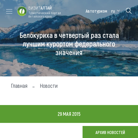
ВИЗИТ
АЛТАЙ
Автотуризм
ru
Туристический портал
Алтайского края
Белокуриха в четвертый раз стала
Форум VISIT
Цветение
Медицинский
Алтайская
ALTAI
маральника
форум
зимовка
лучшим курортом федерального
значения
Туры
Где побывать
Чем заняться
Главная
Новости
Где остановиться
Где поесть
29 МАЯ 2015
Карта
АРХИВ НОВОСТЕЙ
Новости