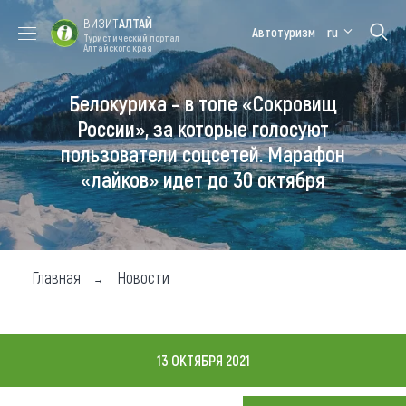
ВИЗИТ
АЛТАЙ
Автотуризм
ru
Туристический портал
Алтайского края
Белокуриха – в топе «Сокровищ
Форум VISIT
Цветение
Медицинский
Алтайская
ALTAI
маральника
форум
зимовка
России», за которые голосуют
пользователи соцсетей. Марафон
Туры
«лайков» идет до 30 октября
Где побывать
Чем заняться
Где остановиться
Главная
Новости
Где поесть
Карта
13 ОКТЯБРЯ 2021
Новости