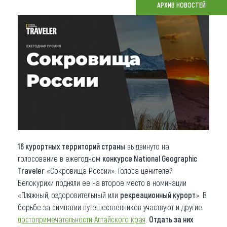
АРХИВ НОВОСТЕЙ
Что привезти (сувениры)
О регионе
Коллекция впечатлений
Другие рубрики
16 курортных территорий страны
выдвинуто на
голосование в ежегодном
конкурсе National Geographic
Traveler
«Сокровища России». Голоса ценителей
Белокурихи подняли ее на второе место в номинации
«Пляжный, оздоровительный или
рекреационный курорт
». В
борьбе за симпатии путешественников участвуют и другие
достопримечательности Алтайского края
.
Отдать за них