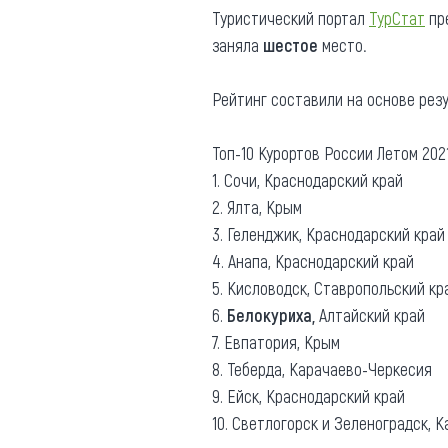
Туристический портал
ТурСтат
пре
Где поесть
Кар
заняла
шестое
место
.
Нов
Рестораны
Рейтинг составили на основе рез
Кафе
Что 
Придорожные кафе
Топ-10 Курортов России Летом 2021
1. Сочи, Краснодарский край
2. Ялта, Крым
3. Геленджик, Краснодарский край
4. Анапа, Краснодарский край
Другие рубрики
5. Кисловодск, Ставропольский кр
О нас
6.
Белокуриха,
Алтайский край
7. Евпатория, Крым
Реестр туроператоров
Алтайского края
8. Теберда, Карачаево-Черкесия
9. Ейск, Краснодарский край
Реестр туристических
агентств Алтайского края
10. Светлогорск и Зеленоградск, 