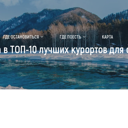
ение маральника
Медицинский форум
ГДЕ ОСТАНОВИТЬСЯ
ГДЕ ПОЕСТЬ
КАРТА
 в ТОП-10 лучших курортов для 
 побывать
Чем заняться
ты природы
Календарь событий
ты истории и культуры
Аудиогид
ты развлечений
Мой маршрут
уристических мест
аломобильных граждан