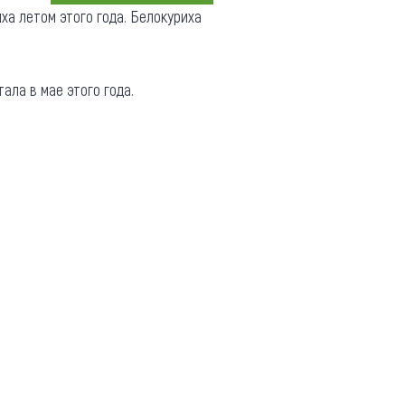
ха летом этого года. Белокуриха
Коллекция впечатлений
Блог путешественника
ла в мае этого года.
Видеогалерея
тай
Фотогалерея