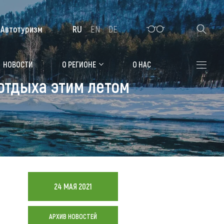
Автотуризм
RU
EN
DE
Алтайская зимовка
НОВОСТИ
О РЕГИОНЕ
О НАС
отдыха этим летом
Где остановиться
Санатории
Гостиницы, отели
Коттеджи, базы
Сельские усадьбы
24 МАЯ 2021
Мотели, придорожные отели
АРХИВ НОВОСТЕЙ