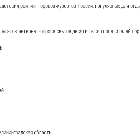
дставил рейтинг городов-курортов России, популярных для отды
та
О регионе
ости
Общая информация
ультатов интернет-опроса свыше десяти тысяч посетителей порта
Как добраться
привезти (сувениры)
Люди, прославившие Ал
:
Карты и буклеты
ай
Калининградская область