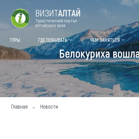
ВИЗИТ
АЛТАЙ
Туристический портал
Алтайского края
Форум VISIT ALTAI
Цвет
ТУРЫ
ГДЕ ПОБЫВАТЬ
ЧЕМ ЗАНЯТЬСЯ
Белокуриха вошла
Туры
Где
Объек
Объек
Объек
Главная
Новости
Топ т
Для м