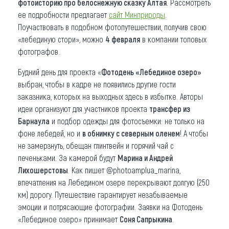
фотоисторию про белоснежную сказку Алтая
. Рассмотреть
ее подробности предлагает
сайт Минприроды
.
Поучаствовать в подобном фотопутешествии, получив свою
«лебединую стори», можно
4 февраля
в компании топовых
фотографов.
Будний день для проекта «
Фотодень
«
Лебединое озеро»
выбран, чтобы в кадре не появились другие гости
заказника, которых на выходных здесь в избытке. Авторы
идеи организуют для участников проекта
трансфер из
Барнаула
и подбор одежды для фотосъемки: не только на
фоне лебедей, но и
в обнимку с северным оленем
! А чтобы
не замерзнуть, обещан глинтвейн и горячий чай с
печеньками. За камерой будут
Марина и Андрей
Лихошерстовы
. Как пишет @photoamplua_marina,
впечатления на Лебедином озере перекрывают долгую (250
км) дорогу. Путешествие гарантирует незабываемые
эмоции и потрясающие фотографии. Заявки на Фотодень
«Лебединое озеро» принимает
Соня Сапрыкина
.