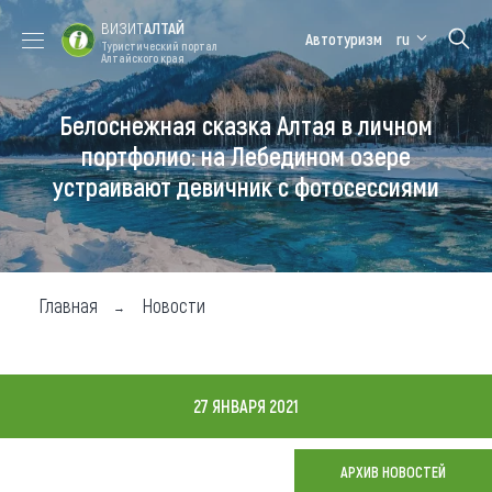
ВИЗИТ
АЛТАЙ
Автотуризм
ru
Туристический портал
Алтайского края
Белоснежная сказка Алтая в личном
Форум VISIT
Цветение
Медицинский
Алтайская
ALTAI
маральника
форум
зимовка
портфолио: на Лебедином озере
устраивают девичник с фотосессиями
Туры
Где побывать
Чем заняться
Главная
Новости
Где остановиться
Где поесть
27 ЯНВАРЯ 2021
Карта
АРХИВ НОВОСТЕЙ
Новости