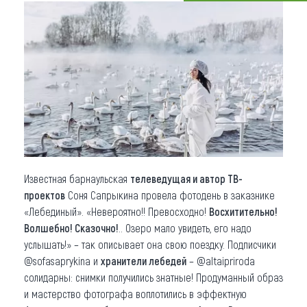
Что привезти (сувениры)
О регионе
Коллекция впечатлений
Другие рубрики
Известная барнаульская
телеведущая и автор ТВ-
проектов
Соня Сапрыкина провела фотодень в заказнике
«Лебединый». «Невероятно!! Превосходно!
Восхитительно!
Волшебно! Сказочно!
.. Озеро мало увидеть, его надо
услышать!» – так описывает она свою поездку. Подписчики
@sofasaprykina и
хранители лебедей
– @altaipriroda
солидарны: снимки получились знатные! Продуманный образ
и мастерство фотографа воплотились в эффектную