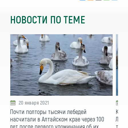
НОВОСТИ ПО ТЕМЕ
20 января 2021
1
Почти полторы тысячи лебедей
К он
насчитали в Алтайском крае через 100
Лебе
лет после первого упоминания об их
тыс.