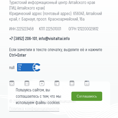
Туристский информационный центр Алтайского края
(ТИЦ Алтайского края)
Юридический адрес (почтовый адрес): 656043, Алтайский
край, г. Барнаул, просп. Красноармейский, 16а
ИНН 2225223458 КПП 222501001 ОГРН 1212200029612
+7 (3852) 206-101
,
info@visitaltai.info
Если заметили в тексте опечатку, выделите её и нажмите
Ctrl+Enter
null
Пользуясь сайтом, вы
соглашаетесь с тем, что мы
Соглашаюсь
© 2026 «visitaltai» Все права защищены.
используем файлы cookies.
Политика конфиденциальности