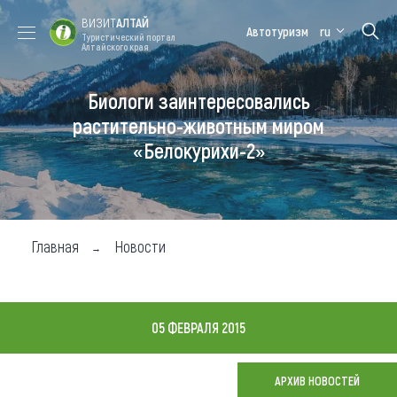
ВИЗИТ
АЛТАЙ
Автотуризм
ru
Туристический портал
Алтайского края
Биологи заинтересовались
Форум VISIT
Цветение
Медицинский
Алтайская
ALTAI
маральника
форум
зимовка
растительно-животным миром
«Белокурихи-2»
Туры
Где побывать
Чем заняться
Главная
Новости
Где остановиться
Где поесть
05 ФЕВРАЛЯ 2015
Карта
АРХИВ НОВОСТЕЙ
Новости